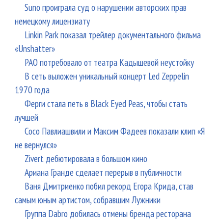
Suno проиграла суд о нарушении авторских прав
немецкому лицензиату
Linkin Park показал трейлер документального фильма
«Unshatter»
РАО потребовало от театра Кадышевой неустойку
В сеть выложен уникальный концерт Led Zeppelin
1970 года
Ферги стала петь в Black Eyed Peas, чтобы стать
лучшей
Сосо Павлиашвили и Максим Фадеев показали клип «Я
не вернулся»
Zivert дебютировала в большом кино
Ариана Гранде сделает перерыв в публичности
Ваня Дмитриенко побил рекорд Егора Крида, став
самым юным артистом, собравшим Лужники
Группа Dabro добилась отмены бренда ресторана