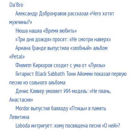
Da'Bro
Александр Добронравов рассказал «Чего хотят
мужчины?»
Нюша нашла «Время любить»
«Три дня дождя» просят: «Не смотри наверх»
Ариана Гранде выпустила «злобный» альбом
«Petal»
Филипп Киркоров сходит с ума от «Луизы»
Гитарист Black Sabbath Тони Айомми показал первую
песню из сольного альбома
Денис Клявер умоляет ИИ-модель: «Не плачь,
Анастасия»
Mordor выпустил балладу «Птицы» в память
Левитина
Loboda интригует: кому посвящена песня «О ней»?