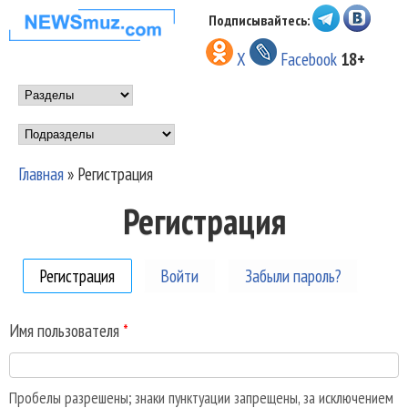
Перейти к основному
Подписывайтесь:
НОВОСТИ
содержанию
X
Facebook
18+
МУЗЫКИ И
Main menu
ШОУ БИЗНЕСА
Подразделы
NEWSMUZ.COM
Главная
»
Регистрация
Вы здесь
Регистрация
Регистрация
(активная вкладка)
Войти
Забыли пароль?
Имя пользователя
*
Пробелы разрешены; знаки пунктуации запрещены, за исключением