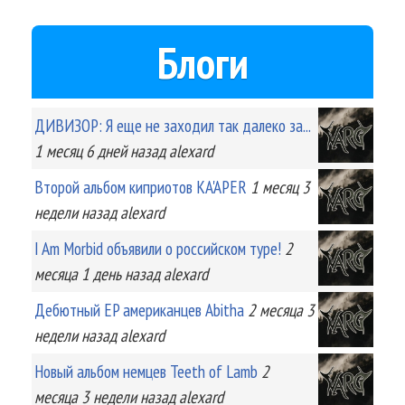
Блоги
ДИВИЗОР: Я еще не заходил так далеко за...
1 месяц 6 дней
назад
alexard
Второй альбом киприотов KA'APER
1 месяц 3
недели
назад
alexard
I Am Morbid объявили о российском туре!
2
месяца 1 день
назад
alexard
Дебютный EP американцев Abitha
2 месяца 3
недели
назад
alexard
Новый альбом немцев Teeth of Lamb
2
месяца 3 недели
назад
alexard