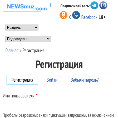
Перейти к основному
Подписывайтесь:
НОВОСТИ
содержанию
X
Facebook
18+
МУЗЫКИ И
Main menu
ШОУ БИЗНЕСА
Подразделы
NEWSMUZ.COM
Главная
»
Регистрация
Вы здесь
Регистрация
Регистрация
(активная вкладка)
Войти
Забыли пароль?
Имя пользователя
*
Пробелы разрешены; знаки пунктуации запрещены, за исключением