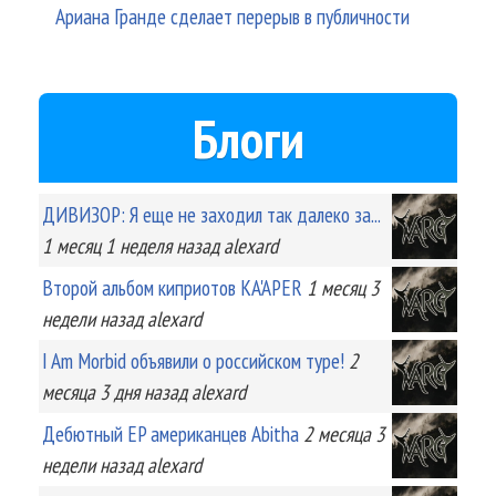
Ариана Гранде сделает перерыв в публичности
Блоги
ДИВИЗОР: Я еще не заходил так далеко за...
1 месяц 1 неделя
назад
alexard
Второй альбом киприотов KA'APER
1 месяц 3
недели
назад
alexard
I Am Morbid объявили о российском туре!
2
месяца 3 дня
назад
alexard
Дебютный EP американцев Abitha
2 месяца 3
недели
назад
alexard