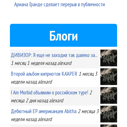
Ариана Гранде сделает перерыв в публичности
Блоги
ДИВИЗОР: Я еще не заходил так далеко за...
1 месяц 1 неделя
назад
alexard
Второй альбом киприотов KA'APER
1 месяц 3
недели
назад
alexard
I Am Morbid объявили о российском туре!
2
месяца 2 дня
назад
alexard
Дебютный EP американцев Abitha
2 месяца 3
недели
назад
alexard