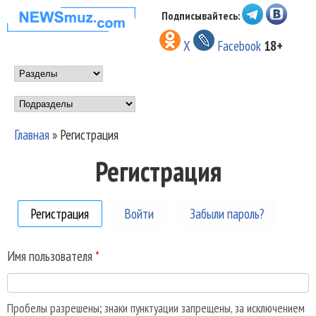
Перейти к основному
Подписывайтесь:
НОВОСТИ
содержанию
X
Facebook
18+
МУЗЫКИ И
Main menu
ШОУ БИЗНЕСА
Подразделы
NEWSMUZ.COM
Главная
»
Регистрация
Вы здесь
Регистрация
Регистрация
(активная вкладка)
Войти
Забыли пароль?
Имя пользователя
*
Пробелы разрешены; знаки пунктуации запрещены, за исключением