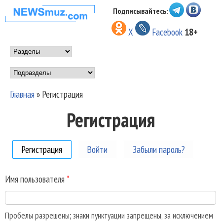
Перейти к основному
Подписывайтесь:
НОВОСТИ
содержанию
X
Facebook
18+
МУЗЫКИ И
Main menu
ШОУ БИЗНЕСА
Подразделы
NEWSMUZ.COM
Главная
»
Регистрация
Вы здесь
Регистрация
Регистрация
(активная вкладка)
Войти
Забыли пароль?
Имя пользователя
*
Пробелы разрешены; знаки пунктуации запрещены, за исключением