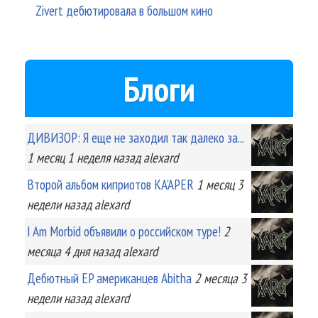
Zivert дебютировала в большом кино
Блоги
ДИВИЗОР: Я еще не заходил так далеко за...
1 месяц 1 неделя
назад
alexard
Второй альбом киприотов KA'APER
1 месяц 3
недели
назад
alexard
I Am Morbid объявили о российском туре!
2
месяца 4 дня
назад
alexard
Дебютный EP американцев Abitha
2 месяца 3
недели
назад
alexard