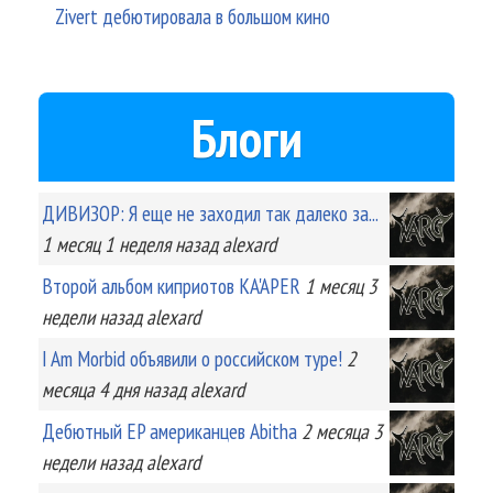
Zivert дебютировала в большом кино
Блоги
ДИВИЗОР: Я еще не заходил так далеко за...
1 месяц 1 неделя
назад
alexard
Второй альбом киприотов KA'APER
1 месяц 3
недели
назад
alexard
I Am Morbid объявили о российском туре!
2
месяца 4 дня
назад
alexard
Дебютный EP американцев Abitha
2 месяца 3
недели
назад
alexard