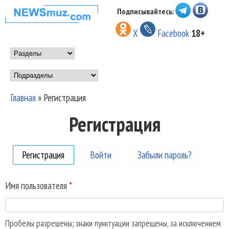
Перейти к основному
Подписывайтесь:
НОВОСТИ
содержанию
X
Facebook
18+
МУЗЫКИ И
Main menu
ШОУ БИЗНЕСА
Подразделы
NEWSMUZ.COM
Главная
»
Регистрация
Вы здесь
Регистрация
Регистрация
(активная вкладка)
Войти
Забыли пароль?
Имя пользователя
*
Пробелы разрешены; знаки пунктуации запрещены, за исключением