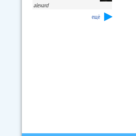
alexard
ещё