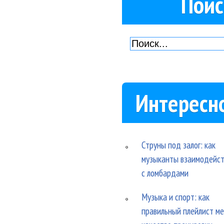
Поис
Интересн
Струны под залог: как
музыканты взаимодейс
с ломбардами
Музыка и спорт: как
правильный плейлист м