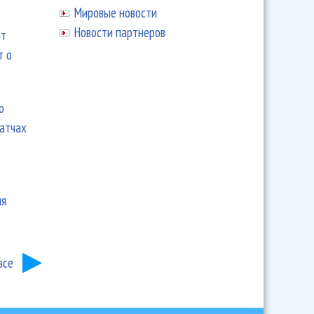
Мировые новости
Новости партнеров
ют
т о
ю
матчах
ия
все