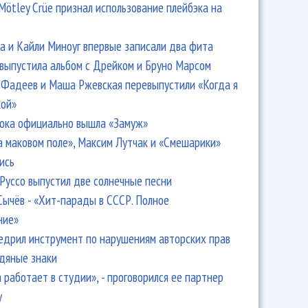
Mötley Crüe признал использование плейбэка на
 и Кайли Миноуг впервые записали два фита
 выпустила альбом с Дрейком и Бруно Марсом
Фадеев и Маша Ржевская перевыпустили «Когда я
кой»
ока официально вышла «Замуж»
а маковом поле», Максим Лутчак и «Смешарики»
ись
Руссо выпустил две солнечные песни
Сычёв - «Хит-парады в СССР. Полное
ние»
едрил инструмент по нарушениям авторских прав
одяные знаки
 работает в студии», - проговорился ее партнер
y