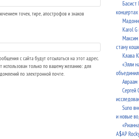
Басист 
концертах
ючением точек, тире, апострофов и знаков
Мадонна
Karol G
Максим 
стану кош
Клава К
общения с сайта будут отсылаться на этот адрес.
«Элли н
т использован только по вашему желанию: для
объединил
едомлений по электронной почте.
Авраам 
Сергей 
исследова
Suno вн
и новые в
«Рианна
A$AP Rock