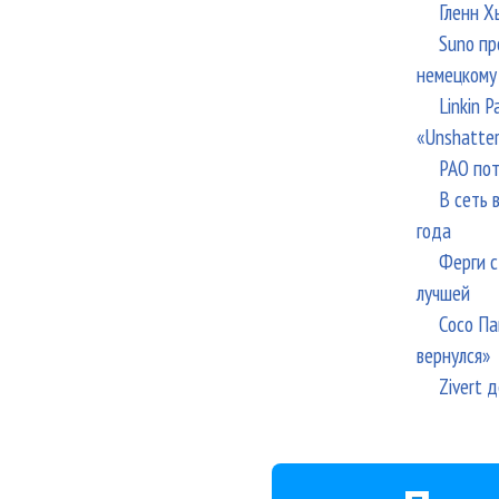
Гленн Х
Suno пр
немецкому
Linkin 
«Unshatte
РАО пот
В сеть 
года
Ферги с
лучшей
Сосо Па
вернулся»
Zivert 