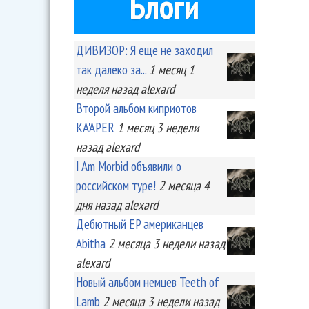
Блоги
ДИВИЗОР: Я еще не заходил
так далеко за...
1 месяц 1
неделя
назад
alexard
Второй альбом киприотов
KA'APER
1 месяц 3 недели
назад
alexard
I Am Morbid объявили о
российском туре!
2 месяца 4
дня
назад
alexard
Дебютный EP американцев
Abitha
2 месяца 3 недели
назад
alexard
Новый альбом немцев Teeth of
Lamb
2 месяца 3 недели
назад