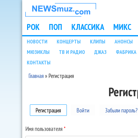
НОВОСТИ
МУЗЫКИ И
РОК
ПОП
КЛАССИКА
МИКС
Main menu
ШОУ БИЗНЕСА
НОВОСТИ
КОНЦЕРТЫ
КЛИПЫ
АНОНСЫ
Подразделы
МЮЗИКЛЫ
ТВ И РАДИО
ДЖАЗ
ФАБРИКА 
NEWSMUZ.COM
КОНТАКТЫ
Главная
»
Регистрация
Вы здесь
Регис
Регистрация
(активная вкладка)
Войти
Забыли пароль?
Имя пользователя
*