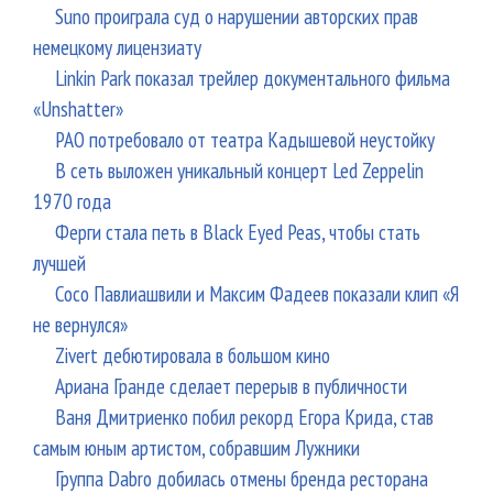
Suno проиграла суд о нарушении авторских прав
немецкому лицензиату
Linkin Park показал трейлер документального фильма
«Unshatter»
РАО потребовало от театра Кадышевой неустойку
В сеть выложен уникальный концерт Led Zeppelin
1970 года
Ферги стала петь в Black Eyed Peas, чтобы стать
лучшей
Сосо Павлиашвили и Максим Фадеев показали клип «Я
не вернулся»
Zivert дебютировала в большом кино
Ариана Гранде сделает перерыв в публичности
Ваня Дмитриенко побил рекорд Егора Крида, став
самым юным артистом, собравшим Лужники
Группа Dabro добилась отмены бренда ресторана