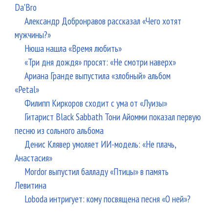
Da'Bro
Александр Добронравов рассказал «Чего хотят
мужчины?»
Нюша нашла «Время любить»
«Три дня дождя» просят: «Не смотри наверх»
Ариана Гранде выпустила «злобный» альбом
«Petal»
Филипп Киркоров сходит с ума от «Луизы»
Гитарист Black Sabbath Тони Айомми показал первую
песню из сольного альбома
Денис Клявер умоляет ИИ-модель: «Не плачь,
Анастасия»
Mordor выпустил балладу «Птицы» в память
Левитина
Loboda интригует: кому посвящена песня «О ней»?