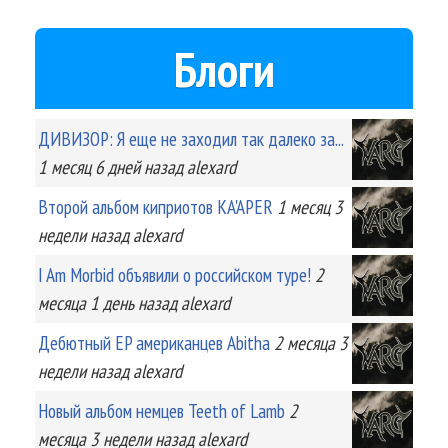
Блоги
ДИВИЗОР: Я еще не заходил так далеко за...
1 месяц 6 дней
назад
alexard
Второй альбом киприотов KA'APER
1 месяц 3
недели
назад
alexard
I Am Morbid объявили о российском туре!
2
месяца 1 день
назад
alexard
Дебютный EP американцев Abitha
2 месяца 3
недели
назад
alexard
Новый альбом немцев Teeth of Lamb
2
месяца 3 недели
назад
alexard