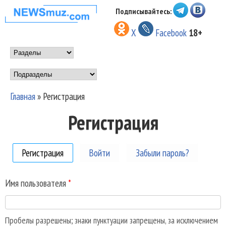
Перейти к основному
Подписывайтесь:
НОВОСТИ
содержанию
X
Facebook
18+
МУЗЫКИ И
Main menu
ШОУ БИЗНЕСА
Подразделы
NEWSMUZ.COM
Главная
»
Регистрация
Вы здесь
Регистрация
Регистрация
(активная вкладка)
Войти
Забыли пароль?
Имя пользователя
*
Пробелы разрешены; знаки пунктуации запрещены, за исключением