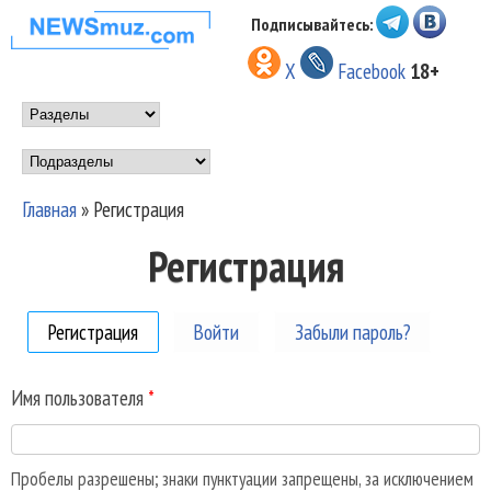
Перейти к основному
Подписывайтесь:
НОВОСТИ
содержанию
X
Facebook
18+
МУЗЫКИ И
Main menu
ШОУ БИЗНЕСА
Подразделы
NEWSMUZ.COM
Главная
»
Регистрация
Вы здесь
Регистрация
Регистрация
(активная вкладка)
Войти
Забыли пароль?
Имя пользователя
*
Пробелы разрешены; знаки пунктуации запрещены, за исключением