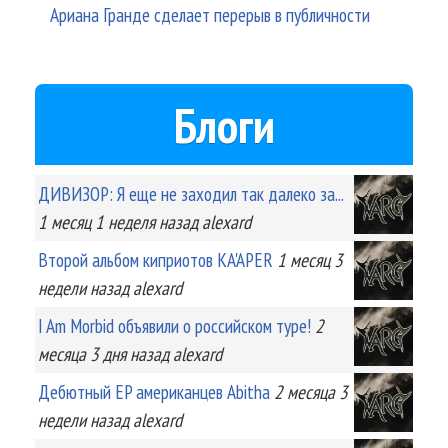
Ариана Гранде сделает перерыв в публичности
Блоги
ДИВИЗОР: Я еще не заходил так далеко за...
1 месяц 1 неделя
назад
alexard
Второй альбом киприотов KA'APER
1 месяц 3
недели
назад
alexard
I Am Morbid объявили о российском туре!
2
месяца 3 дня
назад
alexard
Дебютный EP американцев Abitha
2 месяца 3
недели
назад
alexard