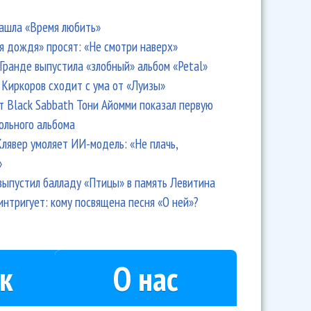
ашла «Время любить»
я дождя» просят: «Не смотри наверх»
Гранде выпустила «злобный» альбом «Petal»
Киркоров сходит с ума от «Луизы»
т Black Sabbath Тони Айомми показал первую
ольного альбома
лявер умоляет ИИ-модель: «Не плачь,
»
выпустил балладу «Птицы» в память Левитина
интригует: кому посвящена песня «О ней»?
к
О нас