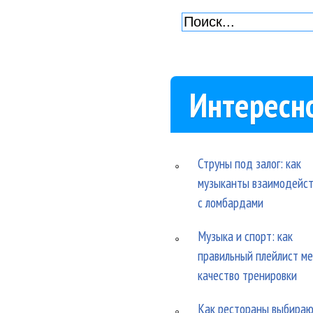
Интересн
Струны под залог: как
музыканты взаимодейс
с ломбардами
Музыка и спорт: как
правильный плейлист м
качество тренировки
Как рестораны выбира