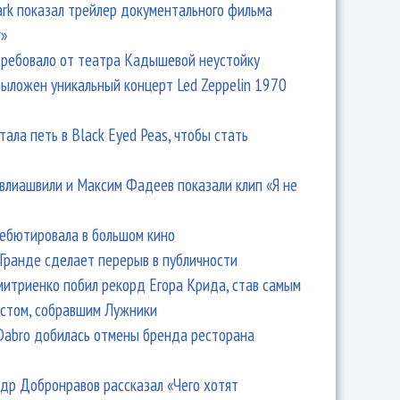
Park показал трейлер документального фильма
r»
ребовало от театра Кадышевой неустойку
выложен уникальный концерт Led Zeppelin 1970
тала петь в Black Eyed Peas, чтобы стать
влиашвили и Максим Фадеев показали клип «Я не
дебютировала в большом кино
Гранде сделает перерыв в публичности
итриенко побил рекорд Егора Крида, став самым
стом, собравшим Лужники
Dabro добилась отмены бренда ресторана
др Добронравов рассказал «Чего хотят