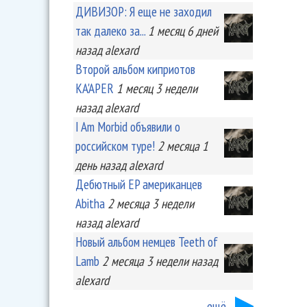
ДИВИЗОР: Я еще не заходил
так далеко за...
1 месяц 6 дней
назад
alexard
Второй альбом киприотов
KA'APER
1 месяц 3 недели
назад
alexard
I Am Morbid объявили о
российском туре!
2 месяца 1
день
назад
alexard
Дебютный EP американцев
Abitha
2 месяца 3 недели
назад
alexard
Новый альбом немцев Teeth of
Lamb
2 месяца 3 недели
назад
alexard
ещё