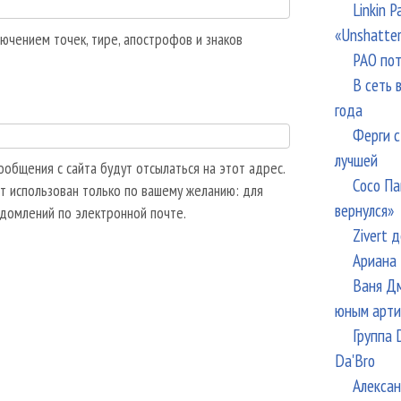
Linkin 
«Unshatte
ючением точек, тире, апострофов и знаков
РАО пот
В сеть 
года
Ферги с
лучшей
общения с сайта будут отсылаться на этот адрес.
Сосо Па
т использован только по вашему желанию: для
вернулся»
едомлений по электронной почте.
Zivert 
Ариана 
Ваня Дм
юным арти
Группа 
Da'Bro
Алексан