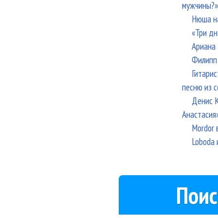
мужчины?»
Нюша н
«Три дн
Ариана 
Филипп 
Гитарис
песню из с
Денис К
Анастасия
Mordor 
Loboda 
Поис