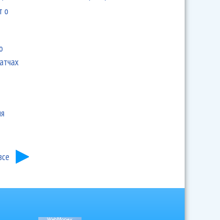
т о
ю
матчах
ия
все