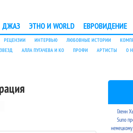
Перейти к основному
содержанию
ДЖАЗ
ЭТНО И WORLD
ЕВРОВИДЕНИЕ
РЕЦЕНЗИИ
ИНТЕРВЬЮ
ЛЮБОВНЫЕ ИСТОРИИ
КОМП
ЗВЕЗД
АЛЛА ПУГАЧЕВА И КО
ПРОФИ
АРТИСТЫ
О 
трация
Гленн Х
Suno пр
немецкому