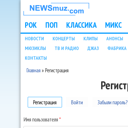
НОВОСТИ
МУЗЫКИ И
РОК
ПОП
КЛАССИКА
МИКС
Main menu
ШОУ БИЗНЕСА
НОВОСТИ
КОНЦЕРТЫ
КЛИПЫ
АНОНСЫ
Подразделы
МЮЗИКЛЫ
ТВ И РАДИО
ДЖАЗ
ФАБРИКА 
NEWSMUZ.COM
КОНТАКТЫ
Главная
»
Регистрация
Вы здесь
Регис
Регистрация
(активная вкладка)
Войти
Забыли пароль?
Имя пользователя
*