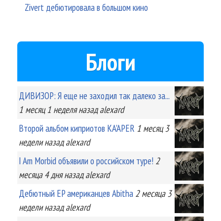
Zivert дебютировала в большом кино
Блоги
ДИВИЗОР: Я еще не заходил так далеко за...
1 месяц 1 неделя
назад
alexard
Второй альбом киприотов KA'APER
1 месяц 3
недели
назад
alexard
I Am Morbid объявили о российском туре!
2
месяца 4 дня
назад
alexard
Дебютный EP американцев Abitha
2 месяца 3
недели
назад
alexard