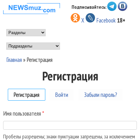
Перейти к основному
Подписывайтесь:
НОВОСТИ
содержанию
X
Facebook
18+
МУЗЫКИ И
Main menu
ШОУ БИЗНЕСА
Подразделы
NEWSMUZ.COM
Главная
»
Регистрация
Вы здесь
Регистрация
Регистрация
(активная вкладка)
Войти
Забыли пароль?
Имя пользователя
*
Пробелы разрешены; знаки пунктуации запрещены, за исключением