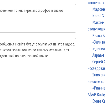
концертах
Мадонна
ючением точек, тире, апострофов и знаков
Karol G
Максим 
стану кош
Клава К
«Элли н
общения с сайта будут отсылаться на этот адрес.
объединил
т использован только по вашему желанию: для
Авраам 
едомлений по электронной почте.
Сергей 
исследова
Suno вн
и новые в
«Рианна
A$AP Rock
Гленн Х