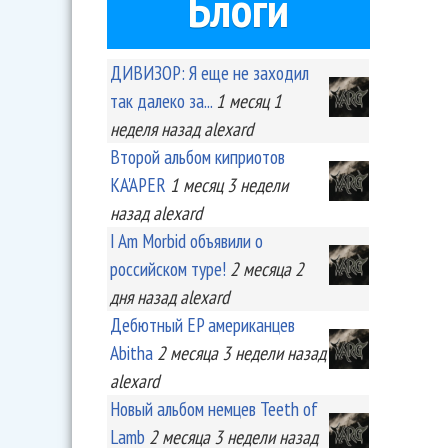
Блоги
ДИВИЗОР: Я еще не заходил
так далеко за...
1 месяц 1
неделя
назад
alexard
Второй альбом киприотов
KA'APER
1 месяц 3 недели
назад
alexard
I Am Morbid объявили о
российском туре!
2 месяца 2
дня
назад
alexard
Дебютный EP американцев
Abitha
2 месяца 3 недели
назад
alexard
Новый альбом немцев Teeth of
Lamb
2 месяца 3 недели
назад