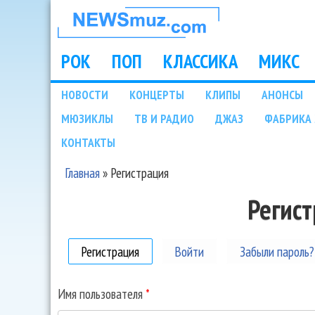
НОВОСТИ
МУЗЫКИ И
РОК
ПОП
КЛАССИКА
МИКС
Main menu
ШОУ БИЗНЕСА
НОВОСТИ
КОНЦЕРТЫ
КЛИПЫ
АНОНСЫ
Подразделы
МЮЗИКЛЫ
ТВ И РАДИО
ДЖАЗ
ФАБРИКА 
NEWSMUZ.COM
КОНТАКТЫ
Главная
»
Регистрация
Вы здесь
Регис
Регистрация
(активная вкладка)
Войти
Забыли пароль?
Имя пользователя
*