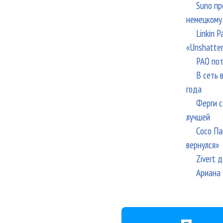
Suno пр
немецкому
Linkin 
«Unshatte
РАО пот
В сеть 
года
Ферги с
лучшей
Сосо Па
вернулся»
Zivert 
Ариана 