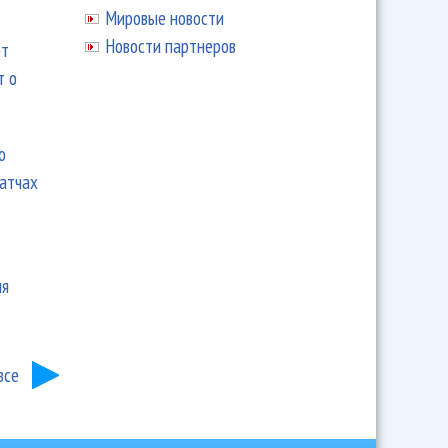
Мировые новости
Новости партнеров
ют
т о
ю
матчах
ия
все