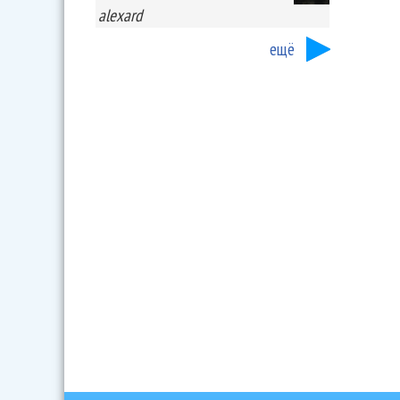
alexard
ещё