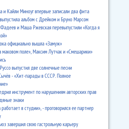
 и Кайли Миноуг впервые записали два фита
 выпустила альбом с Дрейком и Бруно Марсом
Фадеев и Маша Ржевская перевыпустили «Когда я
кой»
ока официально вышла «Замуж»
а маковом поле», Максим Лутчак и «Смешарики»
ись
Руссо выпустил две солнечные песни
Сычёв - «Хит-парады в СССР. Полное
ние»
едрил инструмент по нарушениям авторских прав
одяные знаки
 работает в студии», - проговорился ее партнер
y
ьюз завершил свою гастрольную карьеру