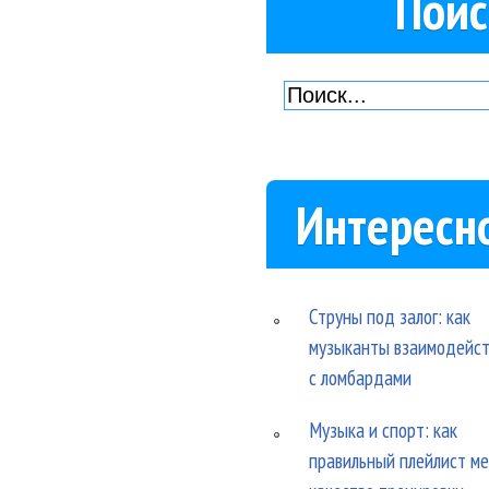
Поис
Интересн
Струны под залог: как
музыканты взаимодейс
с ломбардами
Музыка и спорт: как
правильный плейлист м