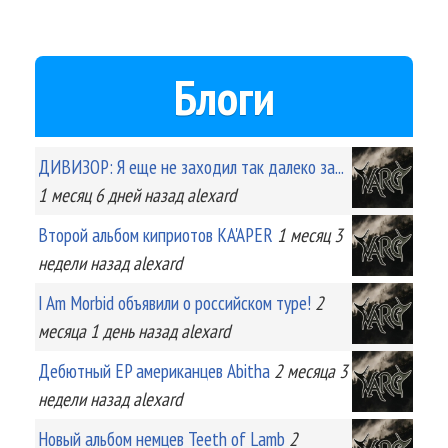
Блоги
ДИВИЗОР: Я еще не заходил так далеко за...
1 месяц 6 дней
назад
alexard
Второй альбом киприотов KA'APER
1 месяц 3
недели
назад
alexard
I Am Morbid объявили о российском туре!
2
месяца 1 день
назад
alexard
Дебютный EP американцев Abitha
2 месяца 3
недели
назад
alexard
Новый альбом немцев Teeth of Lamb
2