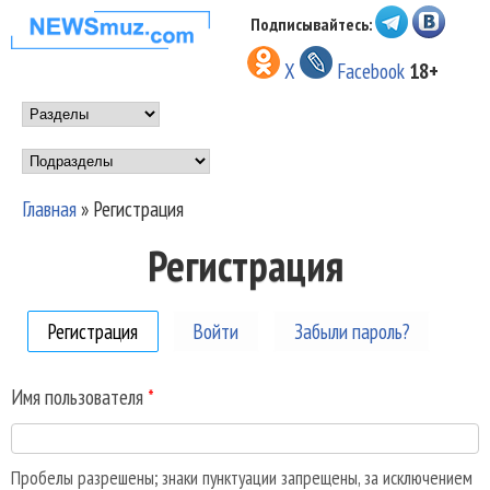
Перейти к основному
Подписывайтесь:
НОВОСТИ
содержанию
X
Facebook
18+
МУЗЫКИ И
Main menu
ШОУ БИЗНЕСА
Подразделы
NEWSMUZ.COM
Главная
»
Регистрация
Вы здесь
Регистрация
Регистрация
(активная вкладка)
Войти
Забыли пароль?
Имя пользователя
*
Пробелы разрешены; знаки пунктуации запрещены, за исключением