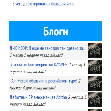
Zivert дебютировала в большом кино
Блоги
ДИВИЗОР: Я еще не заходил так далеко за...
1 месяц 1 неделя
назад
alexard
Второй альбом киприотов KA'APER
1 месяц 3
недели
назад
alexard
I Am Morbid объявили о российском туре!
2
месяца 4 дня
назад
alexard
Дебютный EP американцев Abitha
2 месяца 3
недели
назад
alexard