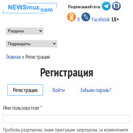
Перейти к основному
Подписывайтесь:
НОВОСТИ
содержанию
X
Facebook
18+
МУЗЫКИ И
Main menu
ШОУ БИЗНЕСА
Подразделы
NEWSMUZ.COM
Главная
»
Регистрация
Вы здесь
Регистрация
Регистрация
(активная вкладка)
Войти
Забыли пароль?
Имя пользователя
*
Пробелы разрешены; знаки пунктуации запрещены, за исключением