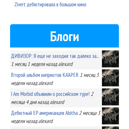
Zivert дебютировала в большом кино
Блоги
ДИВИЗОР: Я еще не заходил так далеко за...
1 месяц 1 неделя
назад
alexard
Второй альбом киприотов KA'APER
1 месяц 3
недели
назад
alexard
I Am Morbid объявили о российском туре!
2
месяца 4 дня
назад
alexard
Дебютный EP американцев Abitha
2 месяца 3
недели
назад
alexard