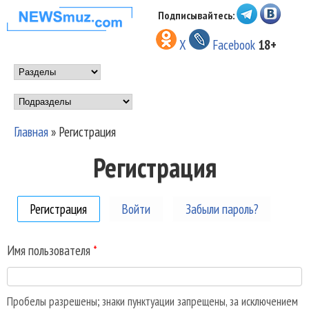
Перейти к основному
Подписывайтесь:
НОВОСТИ
содержанию
X
Facebook
18+
МУЗЫКИ И
Main menu
ШОУ БИЗНЕСА
Подразделы
NEWSMUZ.COM
Главная
»
Регистрация
Вы здесь
Регистрация
Регистрация
(активная вкладка)
Войти
Забыли пароль?
Имя пользователя
*
Пробелы разрешены; знаки пунктуации запрещены, за исключением