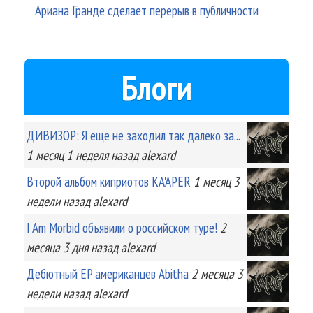
Ариана Гранде сделает перерыв в публичности
Блоги
ДИВИЗОР: Я еще не заходил так далеко за...
1 месяц 1 неделя
назад
alexard
Второй альбом киприотов KA'APER
1 месяц 3
недели
назад
alexard
I Am Morbid объявили о российском туре!
2
месяца 3 дня
назад
alexard
Дебютный EP американцев Abitha
2 месяца 3
недели
назад
alexard