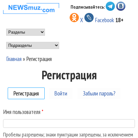
Перейти к основному
Подписывайтесь:
НОВОСТИ
содержанию
X
Facebook
18+
МУЗЫКИ И
Main menu
ШОУ БИЗНЕСА
Подразделы
NEWSMUZ.COM
Главная
»
Регистрация
Вы здесь
Регистрация
Регистрация
(активная вкладка)
Войти
Забыли пароль?
Имя пользователя
*
Пробелы разрешены; знаки пунктуации запрещены, за исключением