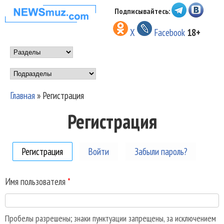
Перейти к основному
Подписывайтесь:
НОВОСТИ
содержанию
X
Facebook
18+
МУЗЫКИ И
Main menu
ШОУ БИЗНЕСА
Подразделы
NEWSMUZ.COM
Главная
»
Регистрация
Вы здесь
Регистрация
Регистрация
(активная вкладка)
Войти
Забыли пароль?
Имя пользователя
*
Пробелы разрешены; знаки пунктуации запрещены, за исключением