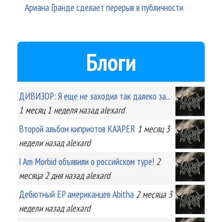
Ариана Гранде сделает перерыв в публичности
Блоги
ДИВИЗОР: Я еще не заходил так далеко за...
1 месяц 1 неделя
назад
alexard
Второй альбом киприотов KA'APER
1 месяц 3
недели
назад
alexard
I Am Morbid объявили о российском туре!
2
месяца 2 дня
назад
alexard
Дебютный EP американцев Abitha
2 месяца 3
недели
назад
alexard