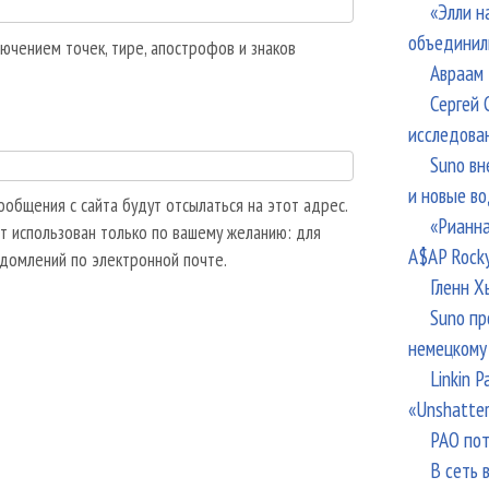
«Элли н
объединил
ючением точек, тире, апострофов и знаков
Авраам 
Сергей 
исследова
Suno вн
и новые в
общения с сайта будут отсылаться на этот адрес.
«Рианна
т использован только по вашему желанию: для
A$AP Rock
едомлений по электронной почте.
Гленн Х
Suno пр
немецкому
Linkin 
«Unshatte
РАО пот
В сеть 