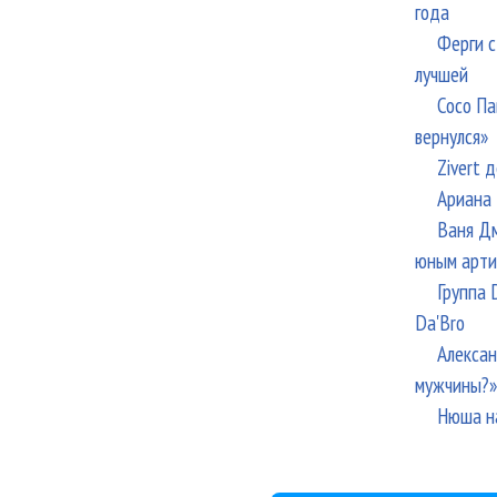
года
Ферги с
лучшей
Сосо Па
вернулся»
Zivert 
Ариана 
Ваня Дм
юным арти
Группа 
Da'Bro
Алексан
мужчины?»
Нюша н