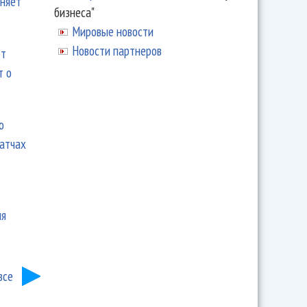
еняет
бизнеса"
Мировые новости
Новости партнеров
ют
т о
ю
матчах
ия
все