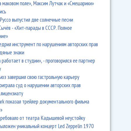
а маковом поле», Максим Лутчак и «Смешарики»
ись
Руссо выпустил две солнечные песни
Сычёв - «Хит-парады в СССР. Полное
ние»
едрил инструмент по нарушениям авторских прав
одяные знаки
 работает в студии», - проговорился ее партнер
y
ьюз завершил свою гастрольную карьеру
оиграла суд о нарушении авторских прав
 лицензиату
Park показал трейлер документального фильма
r»
ребовало от театра Кадышевой неустойку
выложен уникальный концерт Led Zeppelin 1970