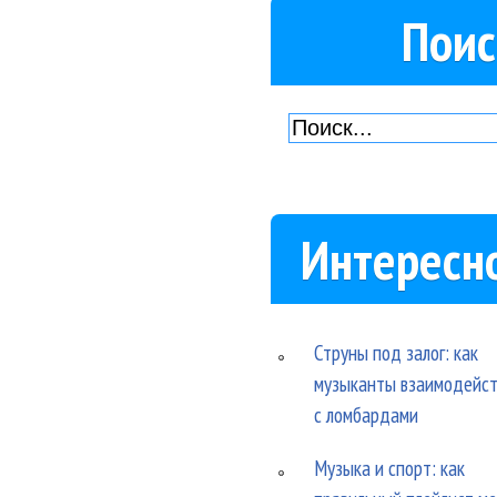
Поис
Интересн
Струны под залог: как
музыканты взаимодейс
с ломбардами
Музыка и спорт: как