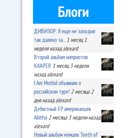
Блоги
ДИВИЗОР: Я еще не заходил
так далеко за...
1 месяц 1
неделя
назад
alexard
Второй альбом киприотов
KA'APER
1 месяц 3 недели
назад
alexard
I Am Morbid объявили о
российском туре!
2 месяца 2
дня
назад
alexard
Дебютный EP американцев
Abitha
2 месяца 3 недели
назад
alexard
Новый альбом немцев Teeth of