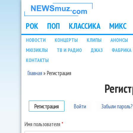
НОВОСТИ
МУЗЫКИ И
РОК
ПОП
КЛАССИКА
МИКС
Main menu
ШОУ БИЗНЕСА
НОВОСТИ
КОНЦЕРТЫ
КЛИПЫ
АНОНСЫ
Подразделы
МЮЗИКЛЫ
ТВ И РАДИО
ДЖАЗ
ФАБРИКА 
NEWSMUZ.COM
КОНТАКТЫ
Главная
»
Регистрация
Вы здесь
Регис
Регистрация
(активная вкладка)
Войти
Забыли пароль?
Имя пользователя
*