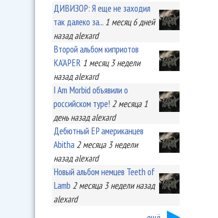
ДИВИЗОР: Я еще не заходил
так далеко за...
1 месяц 6 дней
назад
alexard
Второй альбом киприотов
KA'APER
1 месяц 3 недели
назад
alexard
I Am Morbid объявили о
российском туре!
2 месяца 1
день
назад
alexard
Дебютный EP американцев
Abitha
2 месяца 3 недели
назад
alexard
Новый альбом немцев Teeth of
Lamb
2 месяца 3 недели
назад
alexard
ещё