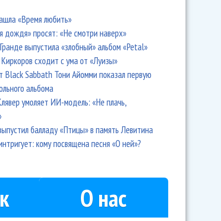
ашла «Время любить»
я дождя» просят: «Не смотри наверх»
Гранде выпустила «злобный» альбом «Petal»
Киркоров сходит с ума от «Луизы»
т Black Sabbath Тони Айомми показал первую
ольного альбома
лявер умоляет ИИ-модель: «Не плачь,
»
выпустил балладу «Птицы» в память Левитина
интригует: кому посвящена песня «О ней»?
к
О нас