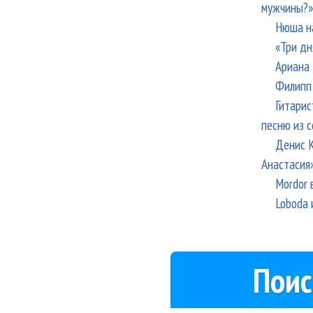
мужчины?»
Нюша н
«Три дн
Ариана 
Филипп 
Гитарис
песню из с
Денис К
Анастасия
Mordor 
Loboda 
Поис