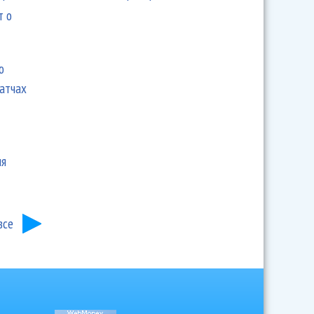
т о
ю
матчах
ия
все