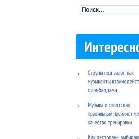
Интересн
Струны под залог: как
музыканты взаимодейс
с ломбардами
Музыка и спорт: как
правильный плейлист м
качество тренировки
Как рестораны выбира