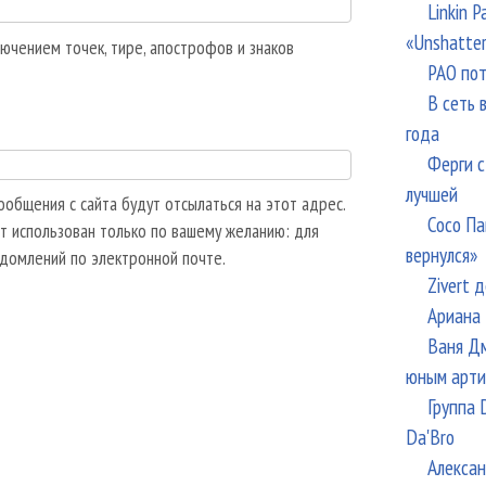
Linkin 
«Unshatte
ючением точек, тире, апострофов и знаков
РАО пот
В сеть 
года
Ферги с
лучшей
общения с сайта будут отсылаться на этот адрес.
Сосо Па
т использован только по вашему желанию: для
вернулся»
едомлений по электронной почте.
Zivert 
Ариана 
Ваня Дм
юным арти
Группа 
Da'Bro
Алексан