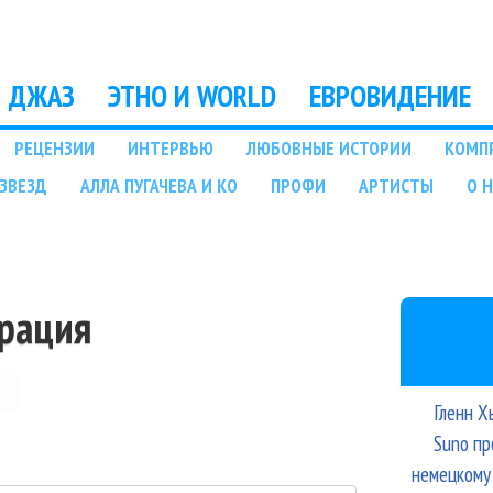
Перейти к основному
содержанию
ДЖАЗ
ЭТНО И WORLD
ЕВРОВИДЕНИЕ
РЕЦЕНЗИИ
ИНТЕРВЬЮ
ЛЮБОВНЫЕ ИСТОРИИ
КОМП
ЗВЕЗД
АЛЛА ПУГАЧЕВА И КО
ПРОФИ
АРТИСТЫ
О 
трация
Гленн Х
Suno пр
немецкому