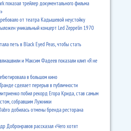
Park показал трейлер документального фильма
r»
ребовало от театра Кадышевой неустойку
выложен уникальный концерт Led Zeppelin 1970
тала петь в Black Eyed Peas, чтобы стать
влиашвили и Максим Фадеев показали клип «Я не
дебютировала в большом кино
Гранде сделает перерыв в публичности
итриенко побил рекорд Егора Крида, став самым
стом, собравшим Лужники
Dabro добилась отмены бренда ресторана
др Добронравов рассказал «Чего хотят