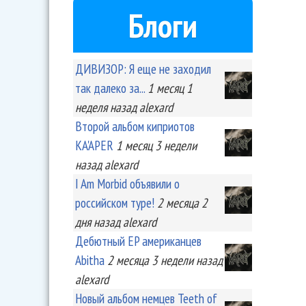
Блоги
ДИВИЗОР: Я еще не заходил
так далеко за...
1 месяц 1
неделя
назад
alexard
Второй альбом киприотов
KA'APER
1 месяц 3 недели
назад
alexard
I Am Morbid объявили о
российском туре!
2 месяца 2
дня
назад
alexard
Дебютный EP американцев
Abitha
2 месяца 3 недели
назад
alexard
Новый альбом немцев Teeth of