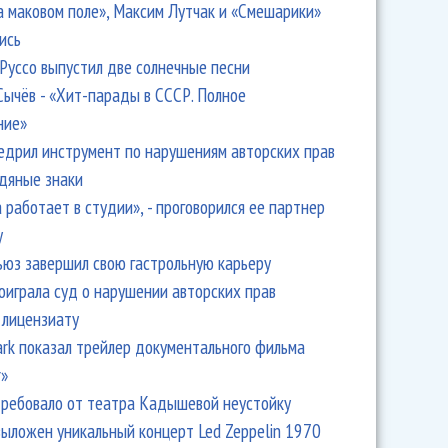
а маковом поле», Максим Лутчак и «Смешарики»
ись
Руссо выпустил две солнечные песни
Сычёв - «Хит-парады в СССР. Полное
ние»
едрил инструмент по нарушениям авторских прав
одяные знаки
 работает в студии», - проговорился ее партнер
y
ьюз завершил свою гастрольную карьеру
оиграла суд о нарушении авторских прав
 лицензиату
Park показал трейлер документального фильма
r»
ребовало от театра Кадышевой неустойку
выложен уникальный концерт Led Zeppelin 1970