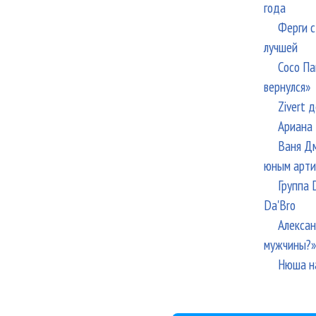
года
Ферги с
лучшей
Сосо Па
вернулся»
Zivert 
Ариана 
Ваня Дм
юным арти
Группа 
Da'Bro
Алексан
мужчины?»
Нюша н