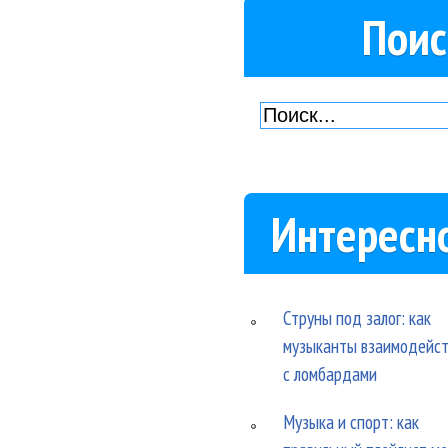
Поис
Интересн
Струны под залог: как
музыканты взаимодейс
с ломбардами
Музыка и спорт: как