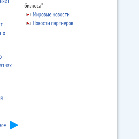
еняет
бизнеса"
Мировые новости
Новости партнеров
ют
т о
ю
матчах
ия
все