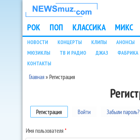
НОВОСТИ
МУЗЫКИ И
РОК
ПОП
КЛАССИКА
МИКС
Main menu
ШОУ БИЗНЕСА
НОВОСТИ
КОНЦЕРТЫ
КЛИПЫ
АНОНСЫ
Подразделы
МЮЗИКЛЫ
ТВ И РАДИО
ДЖАЗ
ФАБРИКА 
NEWSMUZ.COM
КОНТАКТЫ
Главная
»
Регистрация
Вы здесь
Регис
Регистрация
(активная вкладка)
Войти
Забыли пароль?
Имя пользователя
*