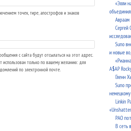
«Элли н
объединил
ючением точек, тире, апострофов и знаков
Авраам 
Сергей 
исследова
Suno вн
и новые в
общения с сайта будут отсылаться на этот адрес.
«Рианна
т использован только по вашему желанию: для
A$AP Rock
едомлений по электронной почте.
Гленн Х
Suno пр
немецкому
Linkin 
«Unshatte
РАО пот
В сеть 