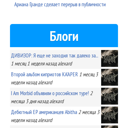
Ариана Гранде сделает перерыв в публичности
Блоги
ДИВИЗОР: Я еще не заходил так далеко за...
1 месяц 1 неделя
назад
alexard
Второй альбом киприотов KA'APER
1 месяц 3
недели
назад
alexard
I Am Morbid объявили о российском туре!
2
месяца 3 дня
назад
alexard
Дебютный EP американцев Abitha
2 месяца 3
недели
назад
alexard