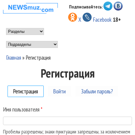
Перейти к основному
Подписывайтесь:
НОВОСТИ
содержанию
X
Facebook
18+
МУЗЫКИ И
Main menu
ШОУ БИЗНЕСА
Подразделы
NEWSMUZ.COM
Главная
»
Регистрация
Вы здесь
Регистрация
Регистрация
(активная вкладка)
Войти
Забыли пароль?
Имя пользователя
*
Пробелы разрешены; знаки пунктуации запрещены, за исключением