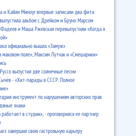
 и Кайли Миноуг впервые записали два фита
 выпустила альбом с Дрейком и Бруно Марсом
Фадеев и Маша Ржевская перевыпустили «Когда я
кой»
ока официально вышла «Замуж»
а маковом поле», Максим Лутчак и «Смешарики»
ись
Руссо выпустил две солнечные песни
Сычёв - «Хит-парады в СССР. Полное
ние»
едрил инструмент по нарушениям авторских прав
одяные знаки
 работает в студии», - проговорился ее партнер
y
ьюз завершил свою гастрольную карьеру