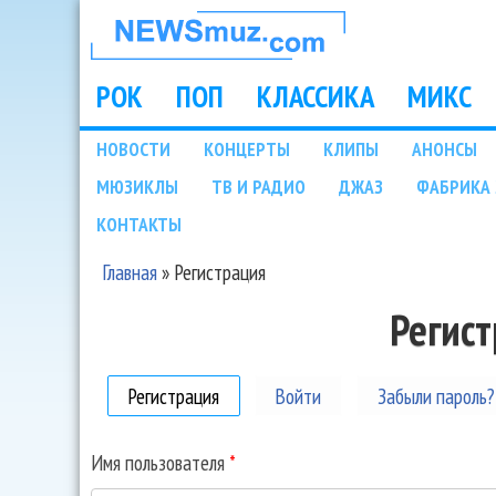
НОВОСТИ
МУЗЫКИ И
РОК
ПОП
КЛАССИКА
МИКС
Main menu
ШОУ БИЗНЕСА
НОВОСТИ
КОНЦЕРТЫ
КЛИПЫ
АНОНСЫ
Подразделы
МЮЗИКЛЫ
ТВ И РАДИО
ДЖАЗ
ФАБРИКА 
NEWSMUZ.COM
КОНТАКТЫ
Главная
»
Регистрация
Вы здесь
Регис
Регистрация
(активная вкладка)
Войти
Забыли пароль?
Имя пользователя
*