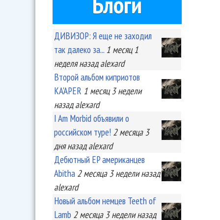
Блоги
ДИВИЗОР: Я еще не заходил
так далеко за...
1 месяц 1
неделя
назад
alexard
Второй альбом киприотов
KA'APER
1 месяц 3 недели
назад
alexard
I Am Morbid объявили о
российском туре!
2 месяца 3
дня
назад
alexard
Дебютный EP американцев
Abitha
2 месяца 3 недели
назад
alexard
Новый альбом немцев Teeth of
Lamb
2 месяца 3 недели
назад