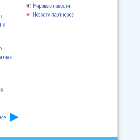
Мировые новости
Новости партнеров
ют
т о
ю
матчах
ия
все