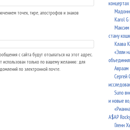
концертах
Мадонна
ючением точек, тире, апострофов и знаков
Karol G
Максим 
стану кош
Клава К
«Элли н
общения с сайта будут отсылаться на этот адрес.
объединил
т использован только по вашему желанию: для
Авраам 
едомлений по электронной почте.
Сергей 
исследова
Suno вн
и новые в
«Рианна
A$AP Rock
Гленн Х