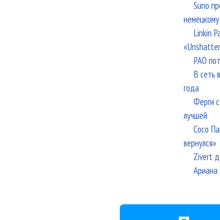
Suno пр
немецкому
Linkin 
«Unshatte
РАО пот
В сеть 
года
Ферги с
лучшей
Сосо Па
вернулся»
Zivert 
Ариана 