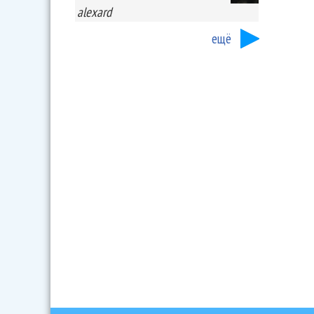
alexard
ещё