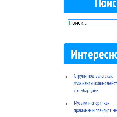
Поис
Интересн
Струны под залог: как
музыканты взаимодейс
с ломбардами
Музыка и спорт: как
правильный плейлист м