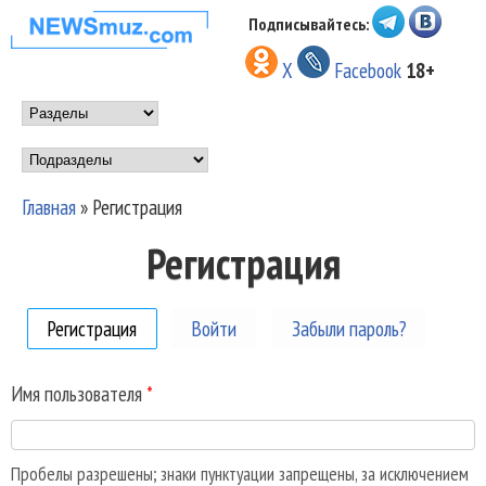
Перейти к основному
Подписывайтесь:
НОВОСТИ
содержанию
X
Facebook
18+
МУЗЫКИ И
Main menu
ШОУ БИЗНЕСА
Подразделы
NEWSMUZ.COM
Главная
»
Регистрация
Вы здесь
Регистрация
Регистрация
(активная вкладка)
Войти
Забыли пароль?
Имя пользователя
*
Пробелы разрешены; знаки пунктуации запрещены, за исключением