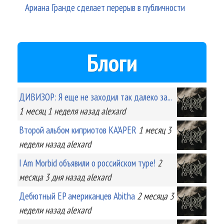
Ариана Гранде сделает перерыв в публичности
Блоги
ДИВИЗОР: Я еще не заходил так далеко за...
1 месяц 1 неделя
назад
alexard
Второй альбом киприотов KA'APER
1 месяц 3
недели
назад
alexard
I Am Morbid объявили о российском туре!
2
месяца 3 дня
назад
alexard
Дебютный EP американцев Abitha
2 месяца 3
недели
назад
alexard