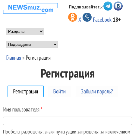
Перейти к основному
Подписывайтесь:
НОВОСТИ
содержанию
X
Facebook
18+
МУЗЫКИ И
Main menu
ШОУ БИЗНЕСА
Подразделы
NEWSMUZ.COM
Главная
»
Регистрация
Вы здесь
Регистрация
Регистрация
(активная вкладка)
Войти
Забыли пароль?
Имя пользователя
*
Пробелы разрешены; знаки пунктуации запрещены, за исключением