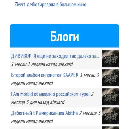
Zivert дебютировала в большом кино
Блоги
ДИВИЗОР: Я еще не заходил так далеко за...
1 месяц 1 неделя
назад
alexard
Второй альбом киприотов KA'APER
1 месяц 3
недели
назад
alexard
I Am Morbid объявили о российском туре!
2
месяца 3 дня
назад
alexard
Дебютный EP американцев Abitha
2 месяца 3
недели
назад
alexard