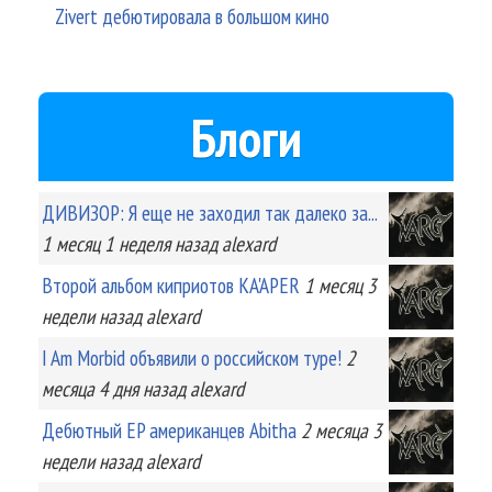
Zivert дебютировала в большом кино
Блоги
ДИВИЗОР: Я еще не заходил так далеко за...
1 месяц 1 неделя
назад
alexard
Второй альбом киприотов KA'APER
1 месяц 3
недели
назад
alexard
I Am Morbid объявили о российском туре!
2
месяца 4 дня
назад
alexard
Дебютный EP американцев Abitha
2 месяца 3
недели
назад
alexard