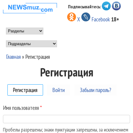
Перейти к основному
Подписывайтесь:
НОВОСТИ
содержанию
X
Facebook
18+
МУЗЫКИ И
Main menu
ШОУ БИЗНЕСА
Подразделы
NEWSMUZ.COM
Главная
»
Регистрация
Вы здесь
Регистрация
Регистрация
(активная вкладка)
Войти
Забыли пароль?
Имя пользователя
*
Пробелы разрешены; знаки пунктуации запрещены, за исключением