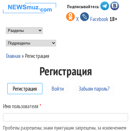
Перейти к основному
Подписывайтесь:
НОВОСТИ
содержанию
X
Facebook
18+
МУЗЫКИ И
Main menu
ШОУ БИЗНЕСА
Подразделы
NEWSMUZ.COM
Главная
»
Регистрация
Вы здесь
Регистрация
Регистрация
(активная вкладка)
Войти
Забыли пароль?
Имя пользователя
*
Пробелы разрешены; знаки пунктуации запрещены, за исключением