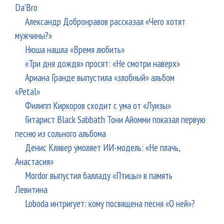
Da'Bro
Александр Добронравов рассказал «Чего хотят
мужчины?»
Нюша нашла «Время любить»
«Три дня дождя» просят: «Не смотри наверх»
Ариана Гранде выпустила «злобный» альбом
«Petal»
Филипп Киркоров сходит с ума от «Луизы»
Гитарист Black Sabbath Тони Айомми показал первую
песню из сольного альбома
Денис Клявер умоляет ИИ-модель: «Не плачь,
Анастасия»
Mordor выпустил балладу «Птицы» в память
Левитина
Loboda интригует: кому посвящена песня «О ней»?