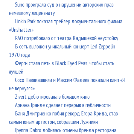
Suno проиграла суд о нарушении авторских прав
немецкому лицензиату
Linkin Park показал трейлер документального фильма
«Unshatter»
РАО потребовало от театра Кадышевой неустойку
В сеть выложен уникальный концерт Led Zeppelin
1970 года
Ферги стала петь в Black Eyed Peas, чтобы стать
лучшей
Сосо Павлиашвили и Максим Фадеев показали клип «Я
не вернулся»
Zivert дебютировала в большом кино
Ариана Гранде сделает перерыв в публичности
Ваня Дмитриенко побил рекорд Егора Крида, став
самым юным артистом, собравшим Лужники
Группа Dabro добилась отмены бренда ресторана