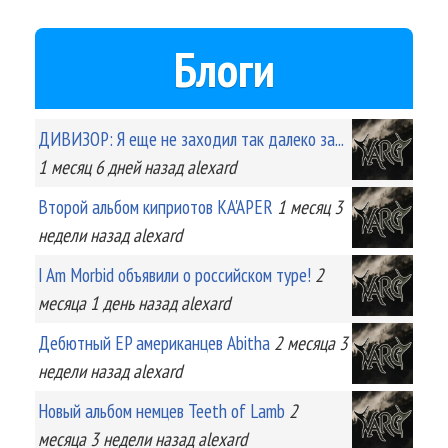
Блоги
ДИВИЗОР: Я еще не заходил так далеко за...
1 месяц 6 дней
назад
alexard
Второй альбом киприотов KA'APER
1 месяц 3
недели
назад
alexard
I Am Morbid объявили о российском туре!
2
месяца 1 день
назад
alexard
Дебютный EP американцев Abitha
2 месяца 3
недели
назад
alexard
Новый альбом немцев Teeth of Lamb
2
месяца 3 недели
назад
alexard