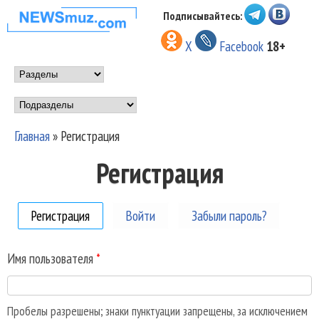
Перейти к основному
Подписывайтесь:
НОВОСТИ
содержанию
X
Facebook
18+
МУЗЫКИ И
Main menu
ШОУ БИЗНЕСА
Подразделы
NEWSMUZ.COM
Главная
»
Регистрация
Вы здесь
Регистрация
Регистрация
(активная вкладка)
Войти
Забыли пароль?
Имя пользователя
*
Пробелы разрешены; знаки пунктуации запрещены, за исключением