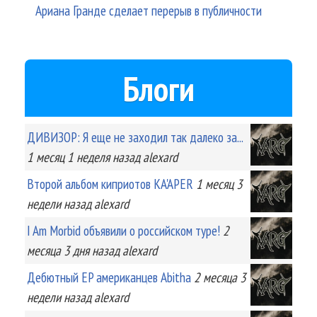
Ариана Гранде сделает перерыв в публичности
Блоги
ДИВИЗОР: Я еще не заходил так далеко за...
1 месяц 1 неделя
назад
alexard
Второй альбом киприотов KA'APER
1 месяц 3
недели
назад
alexard
I Am Morbid объявили о российском туре!
2
месяца 3 дня
назад
alexard
Дебютный EP американцев Abitha
2 месяца 3
недели
назад
alexard