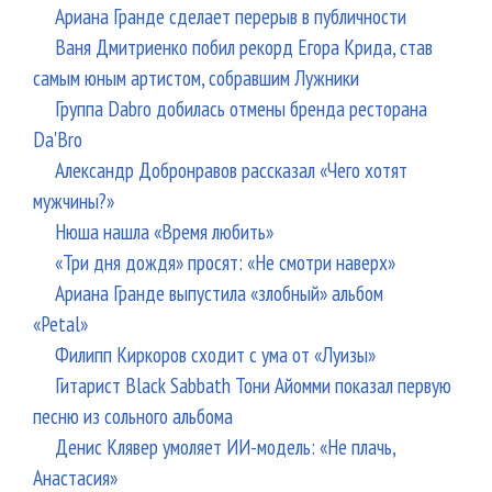
Ариана Гранде сделает перерыв в публичности
Ваня Дмитриенко побил рекорд Егора Крида, став
самым юным артистом, собравшим Лужники
Группа Dabro добилась отмены бренда ресторана
Da'Bro
Александр Добронравов рассказал «Чего хотят
мужчины?»
Нюша нашла «Время любить»
«Три дня дождя» просят: «Не смотри наверх»
Ариана Гранде выпустила «злобный» альбом
«Petal»
Филипп Киркоров сходит с ума от «Луизы»
Гитарист Black Sabbath Тони Айомми показал первую
песню из сольного альбома
Денис Клявер умоляет ИИ-модель: «Не плачь,
Анастасия»