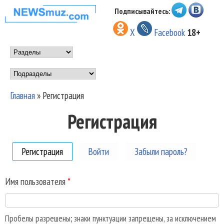
Перейти к основному
Подписывайтесь:
НОВОСТИ
содержанию
X
Facebook
18+
МУЗЫКИ И
Main menu
ШОУ БИЗНЕСА
Подразделы
NEWSMUZ.COM
Главная
»
Регистрация
Вы здесь
Регистрация
Регистрация
(активная вкладка)
Войти
Забыли пароль?
Имя пользователя
*
Пробелы разрешены; знаки пунктуации запрещены, за исключением