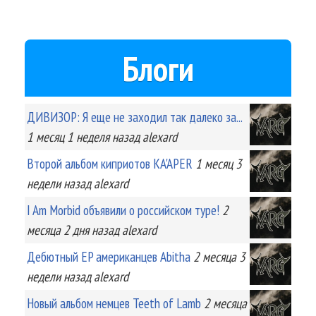
Блоги
ДИВИЗОР: Я еще не заходил так далеко за...
1 месяц 1 неделя
назад
alexard
Второй альбом киприотов KA'APER
1 месяц 3
недели
назад
alexard
I Am Morbid объявили о российском туре!
2
месяца 2 дня
назад
alexard
Дебютный EP американцев Abitha
2 месяца 3
недели
назад
alexard
Новый альбом немцев Teeth of Lamb
2 месяца