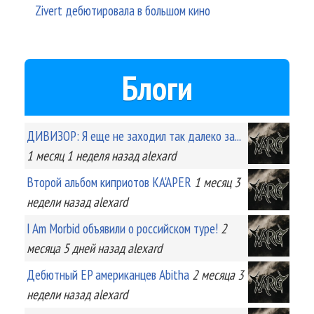
Zivert дебютировала в большом кино
Блоги
ДИВИЗОР: Я еще не заходил так далеко за...
1 месяц 1 неделя
назад
alexard
Второй альбом киприотов KA'APER
1 месяц 3
недели
назад
alexard
I Am Morbid объявили о российском туре!
2
месяца 5 дней
назад
alexard
Дебютный EP американцев Abitha
2 месяца 3
недели
назад
alexard