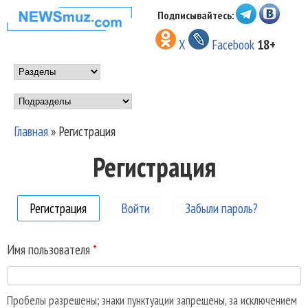
Перейти к основному
Подписывайтесь:
НОВОСТИ
содержанию
X
Facebook
18+
МУЗЫКИ И
Main menu
ШОУ БИЗНЕСА
Подразделы
NEWSMUZ.COM
Главная
»
Регистрация
Вы здесь
Регистрация
Регистрация
(активная вкладка)
Войти
Забыли пароль?
Имя пользователя
*
Пробелы разрешены; знаки пунктуации запрещены, за исключением