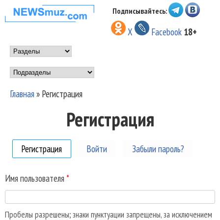
Перейти к основному
Подписывайтесь:
НОВОСТИ
содержанию
X
Facebook
18+
МУЗЫКИ И
Main menu
ШОУ БИЗНЕСА
Подразделы
NEWSMUZ.COM
Главная
»
Регистрация
Вы здесь
Регистрация
Регистрация
(активная вкладка)
Войти
Забыли пароль?
Имя пользователя
*
Пробелы разрешены; знаки пунктуации запрещены, за исключением