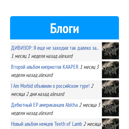
Блоги
ДИВИЗОР: Я еще не заходил так далеко за...
1 месяц 1 неделя
назад
alexard
Второй альбом киприотов KA'APER
1 месяц 3
недели
назад
alexard
I Am Morbid объявили о российском туре!
2
месяца 2 дня
назад
alexard
Дебютный EP американцев Abitha
2 месяца 3
недели
назад
alexard
Новый альбом немцев Teeth of Lamb
2 месяца