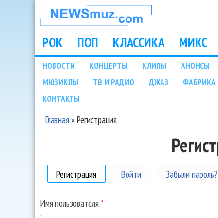
НОВОСТИ
МУЗЫКИ И
РОК
ПОП
КЛАССИКА
МИКС
Main menu
ШОУ БИЗНЕСА
НОВОСТИ
КОНЦЕРТЫ
КЛИПЫ
АНОНСЫ
Подразделы
МЮЗИКЛЫ
ТВ И РАДИО
ДЖАЗ
ФАБРИКА 
NEWSMUZ.COM
КОНТАКТЫ
Главная
»
Регистрация
Вы здесь
Регис
Регистрация
(активная вкладка)
Войти
Забыли пароль?
Имя пользователя
*