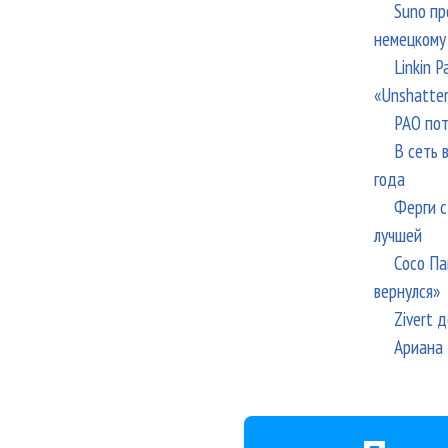
Suno пр
немецкому
Linkin 
«Unshatte
РАО пот
В сеть 
года
Ферги с
лучшей
Сосо Па
вернулся»
Zivert 
Ариана 