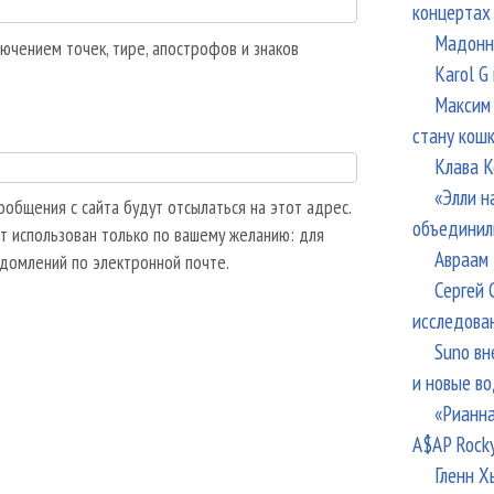
концертах
Мадонна
ючением точек, тире, апострофов и знаков
Karol G
Максим 
стану кош
Клава К
«Элли н
общения с сайта будут отсылаться на этот адрес.
объединил
т использован только по вашему желанию: для
Авраам 
едомлений по электронной почте.
Сергей 
исследова
Suno вн
и новые в
«Рианна
A$AP Rock
Гленн Х