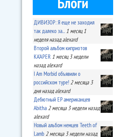
Блоги
ДИВИЗОР: Я еще не заходил
так далеко за...
1 месяц 1
неделя
назад
alexard
Второй альбом киприотов
KA'APER
1 месяц 3 недели
назад
alexard
I Am Morbid объявили о
российском туре!
2 месяца 3
дня
назад
alexard
Дебютный EP американцев
Abitha
2 месяца 3 недели
назад
alexard
Новый альбом немцев Teeth of
Lamb
2 месяца 3 недели
назад