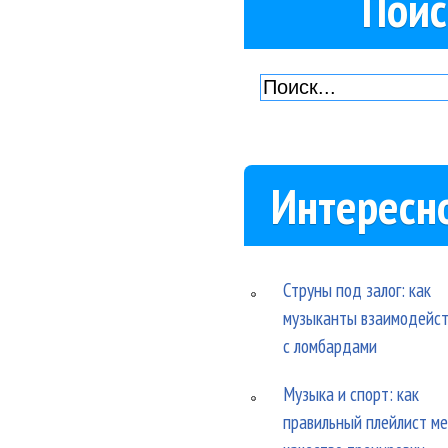
Поис
Интересн
Струны под залог: как
музыканты взаимодейс
с ломбардами
Музыка и спорт: как
правильный плейлист м