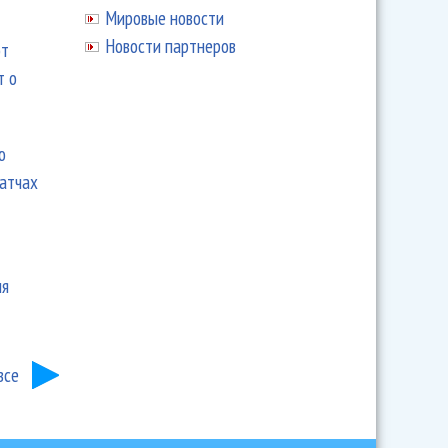
Мировые новости
Новости партнеров
ют
т о
ю
матчах
ия
все