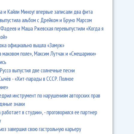
 и Кайли Миноуг впервые записали два фита
 выпустила альбом с Дрейком и Бруно Марсом
Фадеев и Маша Ржевская перевыпустили «Когда я
кой»
ока официально вышла «Замуж»
а маковом поле», Максим Лутчак и «Смешарики»
ись
Руссо выпустил две солнечные песни
Сычёв - «Хит-парады в СССР. Полное
ние»
едрил инструмент по нарушениям авторских прав
одяные знаки
 работает в студии», - проговорился ее партнер
y
ьюз завершил свою гастрольную карьеру