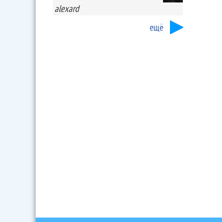
alexard
ещё