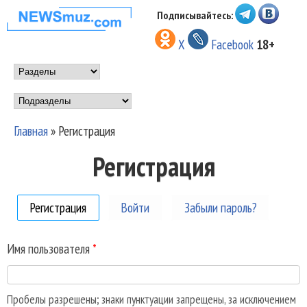
Перейти к основному
Подписывайтесь:
НОВОСТИ
содержанию
X
Facebook
18+
МУЗЫКИ И
Main menu
ШОУ БИЗНЕСА
Подразделы
NEWSMUZ.COM
Главная
»
Регистрация
Вы здесь
Регистрация
Регистрация
(активная вкладка)
Войти
Забыли пароль?
Имя пользователя
*
Пробелы разрешены; знаки пунктуации запрещены, за исключением