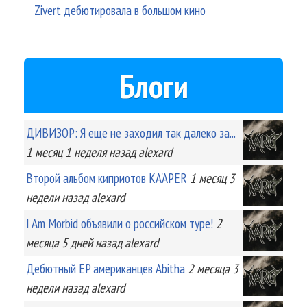
Zivert дебютировала в большом кино
Блоги
ДИВИЗОР: Я еще не заходил так далеко за...
1 месяц 1 неделя
назад
alexard
Второй альбом киприотов KA'APER
1 месяц 3
недели
назад
alexard
I Am Morbid объявили о российском туре!
2
месяца 5 дней
назад
alexard
Дебютный EP американцев Abitha
2 месяца 3
недели
назад
alexard