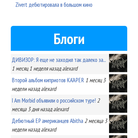
Zivert дебютировала в большом кино
Блоги
ДИВИЗОР: Я еще не заходил так далеко за...
1 месяц 1 неделя
назад
alexard
Второй альбом киприотов KA'APER
1 месяц 3
недели
назад
alexard
I Am Morbid объявили о российском туре!
2
месяца 3 дня
назад
alexard
Дебютный EP американцев Abitha
2 месяца 3
недели
назад
alexard