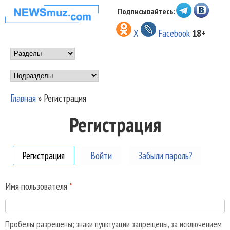
Перейти к основному
Подписывайтесь:
НОВОСТИ
содержанию
X
Facebook
18+
МУЗЫКИ И
Main menu
ШОУ БИЗНЕСА
Подразделы
NEWSMUZ.COM
Главная
»
Регистрация
Вы здесь
Регистрация
Регистрация
(активная вкладка)
Войти
Забыли пароль?
Имя пользователя
*
Пробелы разрешены; знаки пунктуации запрещены, за исключением