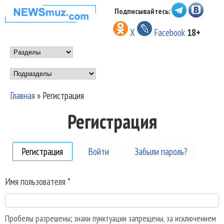
Перейти к основному
Подписывайтесь:
НОВОСТИ
содержанию
X
Facebook
18+
МУЗЫКИ И
Main menu
ШОУ БИЗНЕСА
Подразделы
NEWSMUZ.COM
Главная
»
Регистрация
Вы здесь
Регистрация
Регистрация
(активная вкладка)
Войти
Забыли пароль?
Имя пользователя
*
Пробелы разрешены; знаки пунктуации запрещены, за исключением