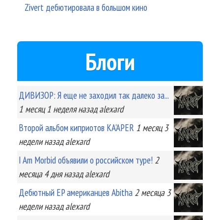
Zivert дебютировала в большом кино
Блоги
ДИВИЗОР: Я еще не заходил так далеко за...
1 месяц 1 неделя
назад
alexard
Второй альбом киприотов KA'APER
1 месяц 3
недели
назад
alexard
I Am Morbid объявили о российском туре!
2
месяца 4 дня
назад
alexard
Дебютный EP американцев Abitha
2 месяца 3
недели
назад
alexard