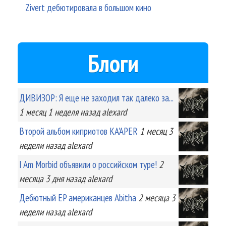
Zivert дебютировала в большом кино
Блоги
ДИВИЗОР: Я еще не заходил так далеко за...
1 месяц 1 неделя
назад
alexard
Второй альбом киприотов KA'APER
1 месяц 3
недели
назад
alexard
I Am Morbid объявили о российском туре!
2
месяца 3 дня
назад
alexard
Дебютный EP американцев Abitha
2 месяца 3
недели
назад
alexard