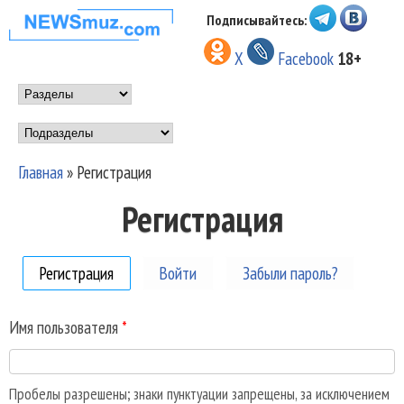
Перейти к основному
Подписывайтесь:
НОВОСТИ
содержанию
X
Facebook
18+
МУЗЫКИ И
Main menu
ШОУ БИЗНЕСА
Подразделы
NEWSMUZ.COM
Главная
»
Регистрация
Вы здесь
Регистрация
Регистрация
(активная вкладка)
Войти
Забыли пароль?
Имя пользователя
*
Пробелы разрешены; знаки пунктуации запрещены, за исключением