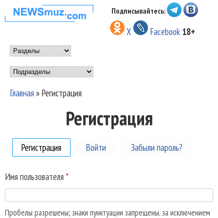
Перейти к основному
Подписывайтесь:
НОВОСТИ
содержанию
X
Facebook
18+
МУЗЫКИ И
Main menu
ШОУ БИЗНЕСА
Подразделы
NEWSMUZ.COM
Главная
»
Регистрация
Вы здесь
Регистрация
Регистрация
(активная вкладка)
Войти
Забыли пароль?
Имя пользователя
*
Пробелы разрешены; знаки пунктуации запрещены, за исключением