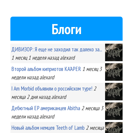
Блоги
ДИВИЗОР: Я еще не заходил так далеко за...
1 месяц 1 неделя
назад
alexard
Второй альбом киприотов KA'APER
1 месяц 3
недели
назад
alexard
I Am Morbid объявили о российском туре!
2
месяца 2 дня
назад
alexard
Дебютный EP американцев Abitha
2 месяца 3
недели
назад
alexard
Новый альбом немцев Teeth of Lamb
2 месяца