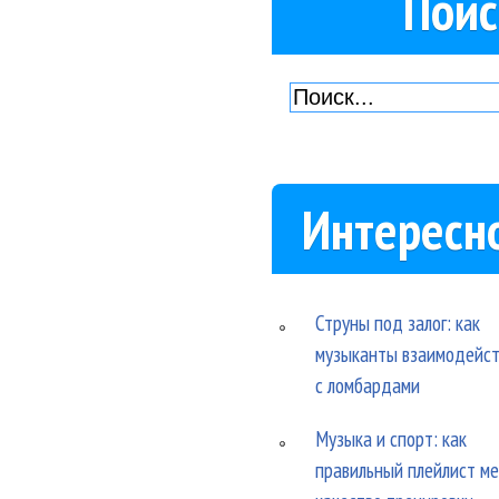
Поис
Интересн
Струны под залог: как
музыканты взаимодейс
с ломбардами
Музыка и спорт: как
правильный плейлист м