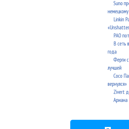
Suno пр
немецкому
Linkin 
«Unshatte
РАО пот
В сеть 
года
Ферги с
лучшей
Сосо Па
вернулся»
Zivert 
Ариана 