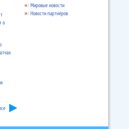
Мировые новости
Новости партнеров
ют
т о
ю
матчах
ия
все