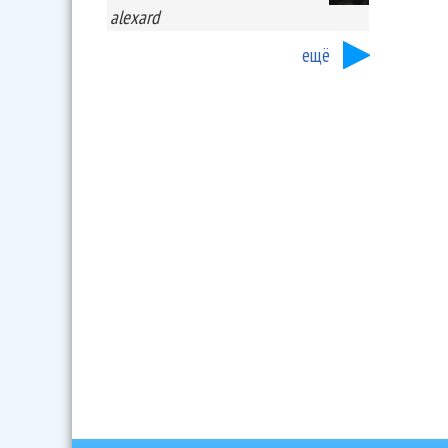
alexard
ещё