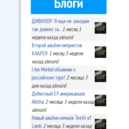
Блоги
ДИВИЗОР: Я еще не заходил
так далеко за...
1 месяц 1
неделя
назад
alexard
Второй альбом киприотов
KA'APER
1 месяц 3 недели
назад
alexard
I Am Morbid объявили о
российском туре!
2 месяца 3
дня
назад
alexard
Дебютный EP американцев
Abitha
2 месяца 3 недели
назад
alexard
Новый альбом немцев Teeth of
Lamb
2 месяца 3 недели
назад