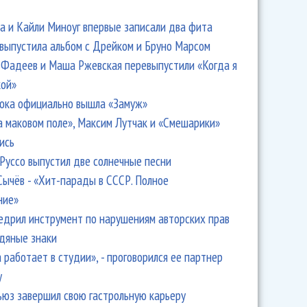
 и Кайли Миноуг впервые записали два фита
 выпустила альбом с Дрейком и Бруно Марсом
Фадеев и Маша Ржевская перевыпустили «Когда я
кой»
ока официально вышла «Замуж»
а маковом поле», Максим Лутчак и «Смешарики»
ись
Руссо выпустил две солнечные песни
Сычёв - «Хит-парады в СССР. Полное
ние»
едрил инструмент по нарушениям авторских прав
одяные знаки
 работает в студии», - проговорился ее партнер
y
ьюз завершил свою гастрольную карьеру