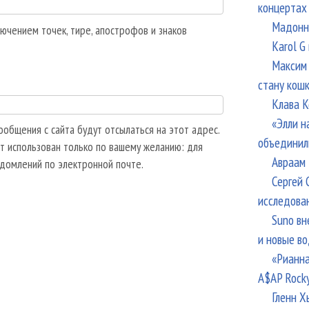
концертах
Мадонна
ючением точек, тире, апострофов и знаков
Karol G
Максим 
стану кош
Клава К
«Элли н
общения с сайта будут отсылаться на этот адрес.
объединил
т использован только по вашему желанию: для
Авраам 
едомлений по электронной почте.
Сергей 
исследова
Suno вн
и новые в
«Рианна
A$AP Rock
Гленн Х