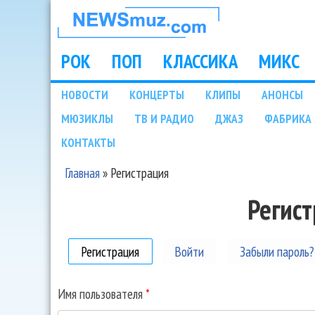
НОВОСТИ
МУЗЫКИ И
РОК
ПОП
КЛАССИКА
МИКС
Main menu
ШОУ БИЗНЕСА
НОВОСТИ
КОНЦЕРТЫ
КЛИПЫ
АНОНСЫ
Подразделы
МЮЗИКЛЫ
ТВ И РАДИО
ДЖАЗ
ФАБРИКА 
NEWSMUZ.COM
КОНТАКТЫ
Главная
»
Регистрация
Вы здесь
Регис
Регистрация
(активная вкладка)
Войти
Забыли пароль?
Имя пользователя
*