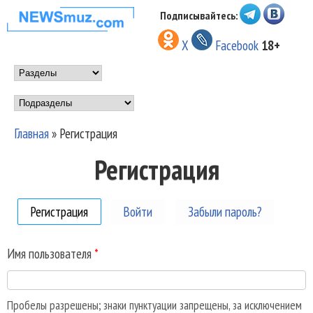
Перейти к основному
Подписывайтесь:
НОВОСТИ
содержанию
X
Facebook
18+
МУЗЫКИ И
Main menu
ШОУ БИЗНЕСА
Подразделы
NEWSMUZ.COM
Главная
»
Регистрация
Вы здесь
Регистрация
Регистрация
(активная вкладка)
Войти
Забыли пароль?
Имя пользователя
*
Пробелы разрешены; знаки пунктуации запрещены, за исключением