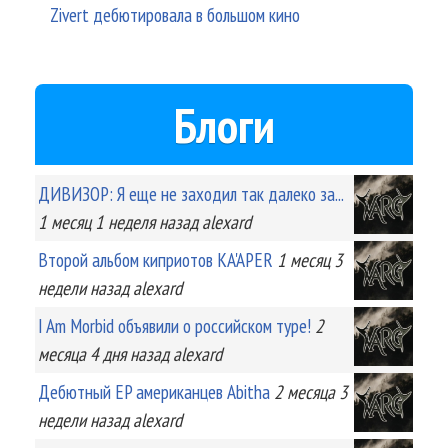
Zivert дебютировала в большом кино
Блоги
ДИВИЗОР: Я еще не заходил так далеко за...
1 месяц 1 неделя
назад
alexard
Второй альбом киприотов KA'APER
1 месяц 3
недели
назад
alexard
I Am Morbid объявили о российском туре!
2
месяца 4 дня
назад
alexard
Дебютный EP американцев Abitha
2 месяца 3
недели
назад
alexard