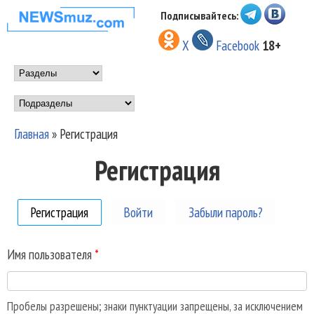
Перейти к основному
Подписывайтесь:
НОВОСТИ
содержанию
X
Facebook
18+
МУЗЫКИ И
Main menu
ШОУ БИЗНЕСА
Подразделы
NEWSMUZ.COM
Главная
»
Регистрация
Вы здесь
Регистрация
Регистрация
(активная вкладка)
Войти
Забыли пароль?
Имя пользователя
*
Пробелы разрешены; знаки пунктуации запрещены, за исключением