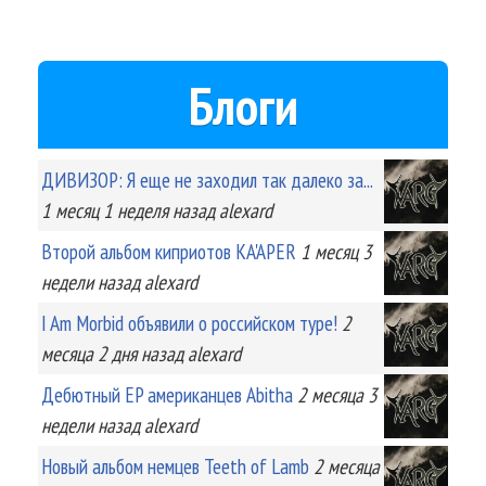
Блоги
ДИВИЗОР: Я еще не заходил так далеко за...
1 месяц 1 неделя
назад
alexard
Второй альбом киприотов KA'APER
1 месяц 3
недели
назад
alexard
I Am Morbid объявили о российском туре!
2
месяца 2 дня
назад
alexard
Дебютный EP американцев Abitha
2 месяца 3
недели
назад
alexard
Новый альбом немцев Teeth of Lamb
2 месяца