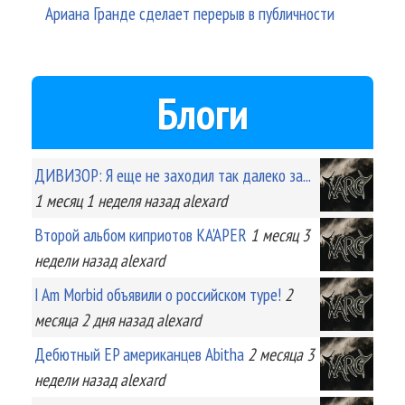
Ариана Гранде сделает перерыв в публичности
Блоги
ДИВИЗОР: Я еще не заходил так далеко за...
1 месяц 1 неделя
назад
alexard
Второй альбом киприотов KA'APER
1 месяц 3
недели
назад
alexard
I Am Morbid объявили о российском туре!
2
месяца 2 дня
назад
alexard
Дебютный EP американцев Abitha
2 месяца 3
недели
назад
alexard