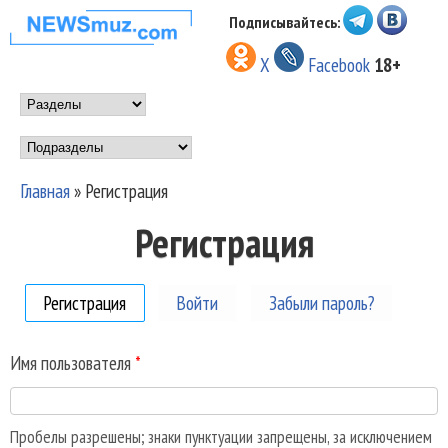
Перейти к основному
Подписывайтесь:
НОВОСТИ
содержанию
X
Facebook
18+
МУЗЫКИ И
Main menu
ШОУ БИЗНЕСА
Подразделы
NEWSMUZ.COM
Главная
»
Регистрация
Вы здесь
Регистрация
Регистрация
(активная вкладка)
Войти
Забыли пароль?
Имя пользователя
*
Пробелы разрешены; знаки пунктуации запрещены, за исключением