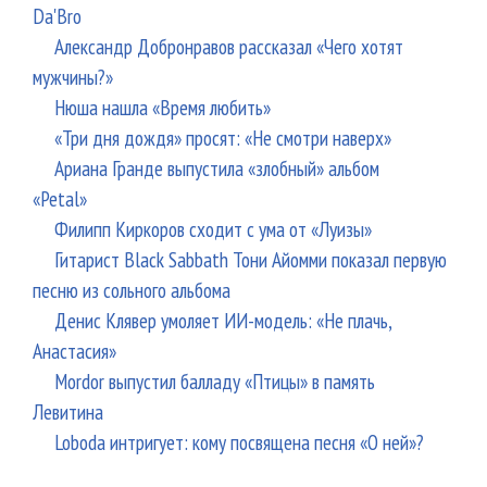
Da'Bro
Александр Добронравов рассказал «Чего хотят
мужчины?»
Нюша нашла «Время любить»
«Три дня дождя» просят: «Не смотри наверх»
Ариана Гранде выпустила «злобный» альбом
«Petal»
Филипп Киркоров сходит с ума от «Луизы»
Гитарист Black Sabbath Тони Айомми показал первую
песню из сольного альбома
Денис Клявер умоляет ИИ-модель: «Не плачь,
Анастасия»
Mordor выпустил балладу «Птицы» в память
Левитина
Loboda интригует: кому посвящена песня «О ней»?