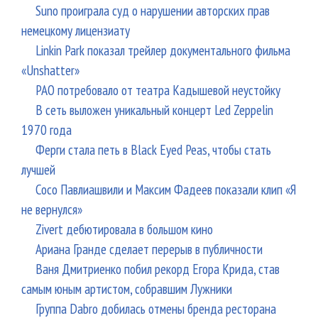
Suno проиграла суд о нарушении авторских прав
немецкому лицензиату
Linkin Park показал трейлер документального фильма
«Unshatter»
РАО потребовало от театра Кадышевой неустойку
В сеть выложен уникальный концерт Led Zeppelin
1970 года
Ферги стала петь в Black Eyed Peas, чтобы стать
лучшей
Сосо Павлиашвили и Максим Фадеев показали клип «Я
не вернулся»
Zivert дебютировала в большом кино
Ариана Гранде сделает перерыв в публичности
Ваня Дмитриенко побил рекорд Егора Крида, став
самым юным артистом, собравшим Лужники
Группа Dabro добилась отмены бренда ресторана