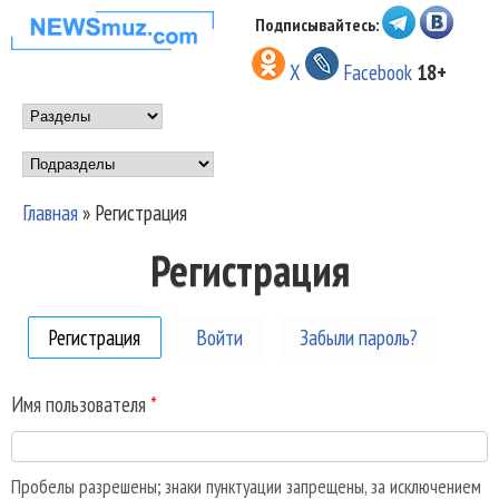
Перейти к основному
Подписывайтесь:
НОВОСТИ
содержанию
X
Facebook
18+
МУЗЫКИ И
Main menu
ШОУ БИЗНЕСА
Подразделы
NEWSMUZ.COM
Главная
»
Регистрация
Вы здесь
Регистрация
Регистрация
(активная вкладка)
Войти
Забыли пароль?
Имя пользователя
*
Пробелы разрешены; знаки пунктуации запрещены, за исключением