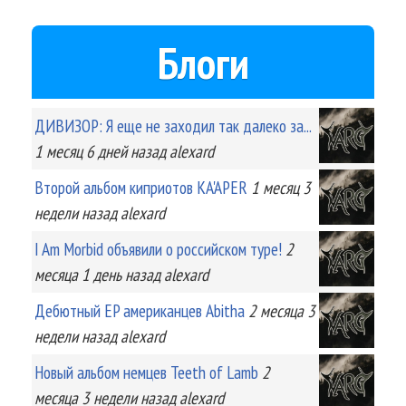
Блоги
ДИВИЗОР: Я еще не заходил так далеко за...
1 месяц 6 дней
назад
alexard
Второй альбом киприотов KA'APER
1 месяц 3
недели
назад
alexard
I Am Morbid объявили о российском туре!
2
месяца 1 день
назад
alexard
Дебютный EP американцев Abitha
2 месяца 3
недели
назад
alexard
Новый альбом немцев Teeth of Lamb
2
месяца 3 недели
назад
alexard