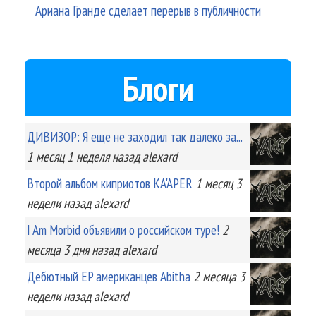
Ариана Гранде сделает перерыв в публичности
Блоги
ДИВИЗОР: Я еще не заходил так далеко за...
1 месяц 1 неделя
назад
alexard
Второй альбом киприотов KA'APER
1 месяц 3
недели
назад
alexard
I Am Morbid объявили о российском туре!
2
месяца 3 дня
назад
alexard
Дебютный EP американцев Abitha
2 месяца 3
недели
назад
alexard