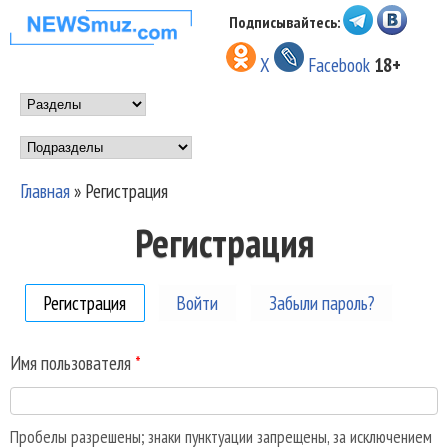
Перейти к основному
Подписывайтесь:
НОВОСТИ
содержанию
X
Facebook
18+
МУЗЫКИ И
Main menu
ШОУ БИЗНЕСА
Подразделы
NEWSMUZ.COM
Главная
»
Регистрация
Вы здесь
Регистрация
Регистрация
(активная вкладка)
Войти
Забыли пароль?
Имя пользователя
*
Пробелы разрешены; знаки пунктуации запрещены, за исключением