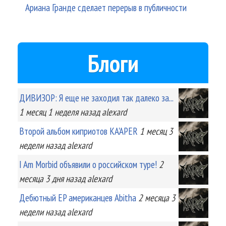
Ариана Гранде сделает перерыв в публичности
Блоги
ДИВИЗОР: Я еще не заходил так далеко за...
1 месяц 1 неделя
назад
alexard
Второй альбом киприотов KA'APER
1 месяц 3
недели
назад
alexard
I Am Morbid объявили о российском туре!
2
месяца 3 дня
назад
alexard
Дебютный EP американцев Abitha
2 месяца 3
недели
назад
alexard