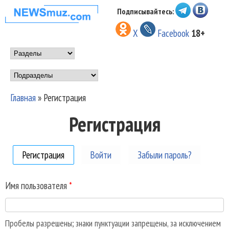
Перейти к основному
Подписывайтесь:
НОВОСТИ
содержанию
X
Facebook
18+
МУЗЫКИ И
Main menu
ШОУ БИЗНЕСА
Подразделы
NEWSMUZ.COM
Главная
»
Регистрация
Вы здесь
Регистрация
Регистрация
(активная вкладка)
Войти
Забыли пароль?
Имя пользователя
*
Пробелы разрешены; знаки пунктуации запрещены, за исключением