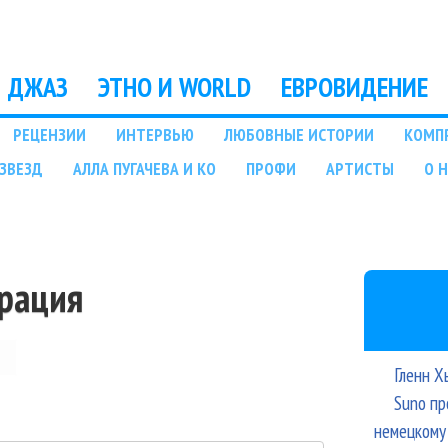
Перейти к основному
содержанию
ДЖАЗ
ЭТНО И WORLD
ЕВРОВИДЕНИЕ
РЕЦЕНЗИИ
ИНТЕРВЬЮ
ЛЮБОВНЫЕ ИСТОРИИ
КОМП
ЗВЕЗД
АЛЛА ПУГАЧЕВА И КО
ПРОФИ
АРТИСТЫ
О 
трация
Гленн Х
Suno пр
немецкому