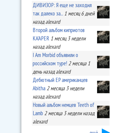
ДИВИЗОР: Я еще не заходил
так далеко за...
1 месяц 6 дней
назад
alexard
Второй альбом киприотов
KA'APER
1 месяц 3 недели
назад
alexard
I Am Morbid объявили о
российском туре!
2 месяца 1
день
назад
alexard
Дебютный EP американцев
Abitha
2 месяца 3 недели
назад
alexard
Новый альбом немцев Teeth of
Lamb
2 месяца 3 недели
назад
alexard
ещё