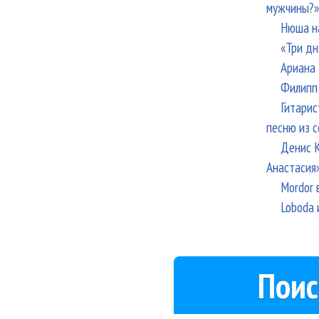
мужчины?»
Нюша н
«Три дн
Ариана 
Филипп 
Гитарис
песню из с
Денис К
Анастасия
Mordor 
Loboda 
Поис