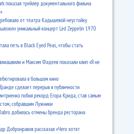
Park показал трейлер документального фильма
r»
ребовало от театра Кадышевой неустойку
выложен уникальный концерт Led Zeppelin 1970
тала петь в Black Eyed Peas, чтобы стать
влиашвили и Максим Фадеев показали клип «Я не
дебютировала в большом кино
Гранде сделает перерыв в публичности
итриенко побил рекорд Егора Крида, став самым
стом, собравшим Лужники
Dabro добилась отмены бренда ресторана
др Добронравов рассказал «Чего хотят