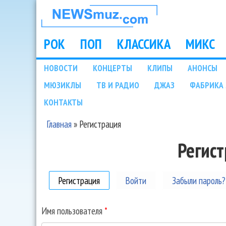
НОВОСТИ
МУЗЫКИ И
РОК
ПОП
КЛАССИКА
МИКС
Main menu
ШОУ БИЗНЕСА
НОВОСТИ
КОНЦЕРТЫ
КЛИПЫ
АНОНСЫ
Подразделы
МЮЗИКЛЫ
ТВ И РАДИО
ДЖАЗ
ФАБРИКА 
NEWSMUZ.COM
КОНТАКТЫ
Главная
»
Регистрация
Вы здесь
Регис
Регистрация
(активная вкладка)
Войти
Забыли пароль?
Имя пользователя
*