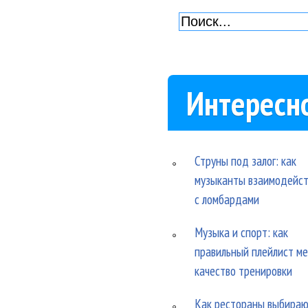
Интересн
Струны под залог: как
музыканты взаимодейс
с ломбардами
Музыка и спорт: как
правильный плейлист м
качество тренировки
Как рестораны выбира