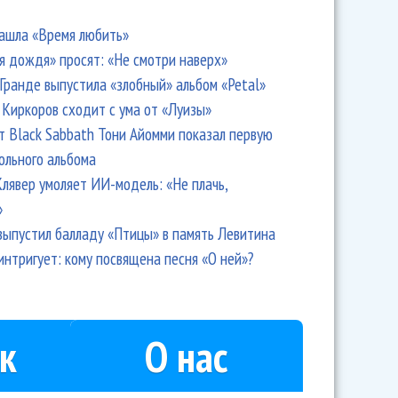
ашла «Время любить»
я дождя» просят: «Не смотри наверх»
Гранде выпустила «злобный» альбом «Petal»
Киркоров сходит с ума от «Луизы»
т Black Sabbath Тони Айомми показал первую
ольного альбома
лявер умоляет ИИ-модель: «Не плачь,
»
выпустил балладу «Птицы» в память Левитина
интригует: кому посвящена песня «О ней»?
к
О нас