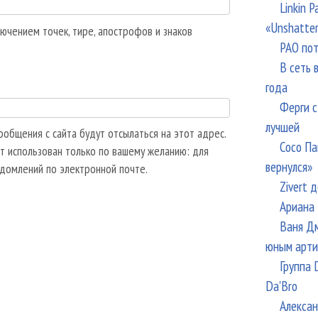
Linkin 
«Unshatte
ючением точек, тире, апострофов и знаков
РАО пот
В сеть 
года
Ферги с
лучшей
общения с сайта будут отсылаться на этот адрес.
Сосо Па
т использован только по вашему желанию: для
вернулся»
едомлений по электронной почте.
Zivert 
Ариана 
Ваня Дм
юным арти
Группа 
Da'Bro
Алексан