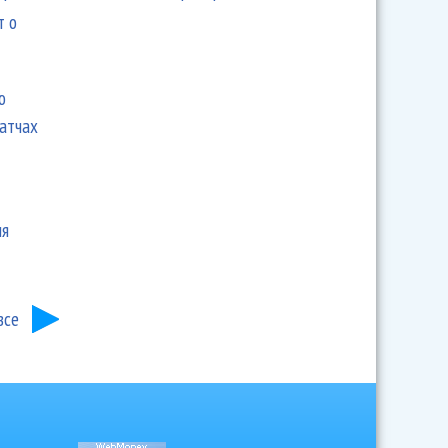
т о
ю
матчах
ия
все