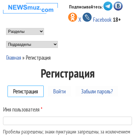
Перейти к основному
Подписывайтесь:
НОВОСТИ
содержанию
X
Facebook
18+
МУЗЫКИ И
Main menu
ШОУ БИЗНЕСА
Подразделы
NEWSMUZ.COM
Главная
»
Регистрация
Вы здесь
Регистрация
Регистрация
(активная вкладка)
Войти
Забыли пароль?
Имя пользователя
*
Пробелы разрешены; знаки пунктуации запрещены, за исключением