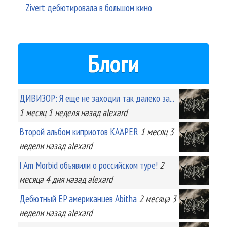
Zivert дебютировала в большом кино
Блоги
ДИВИЗОР: Я еще не заходил так далеко за...
1 месяц 1 неделя
назад
alexard
Второй альбом киприотов KA'APER
1 месяц 3
недели
назад
alexard
I Am Morbid объявили о российском туре!
2
месяца 4 дня
назад
alexard
Дебютный EP американцев Abitha
2 месяца 3
недели
назад
alexard