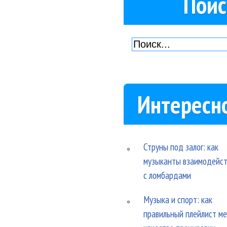
Поис
Интересн
Струны под залог: как
музыканты взаимодейс
с ломбардами
Музыка и спорт: как
правильный плейлист м