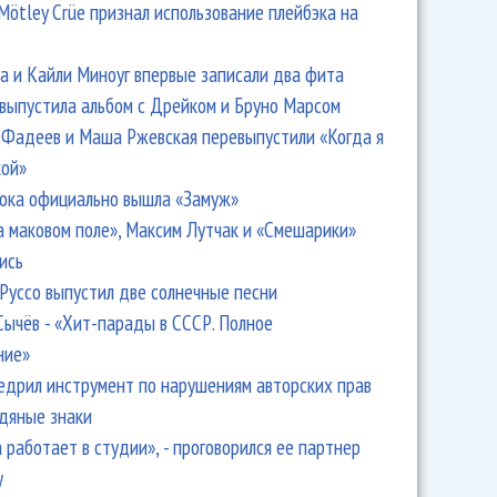
Mötley Crüe признал использование плейбэка на
 и Кайли Миноуг впервые записали два фита
 выпустила альбом с Дрейком и Бруно Марсом
Фадеев и Маша Ржевская перевыпустили «Когда я
кой»
ока официально вышла «Замуж»
а маковом поле», Максим Лутчак и «Смешарики»
ись
Руссо выпустил две солнечные песни
Сычёв - «Хит-парады в СССР. Полное
ние»
едрил инструмент по нарушениям авторских прав
одяные знаки
 работает в студии», - проговорился ее партнер
y