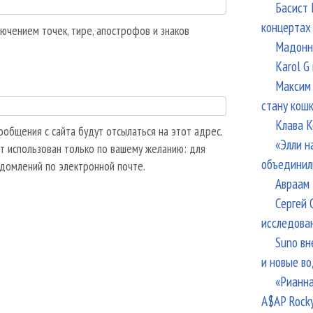
Басист 
концертах
ючением точек, тире, апострофов и знаков
Мадонна
Karol G
Максим 
стану кош
Клава К
общения с сайта будут отсылаться на этот адрес.
«Элли н
т использован только по вашему желанию: для
объединил
едомлений по электронной почте.
Авраам 
Сергей 
исследова
Suno вн
и новые в
«Рианна
A$AP Rock