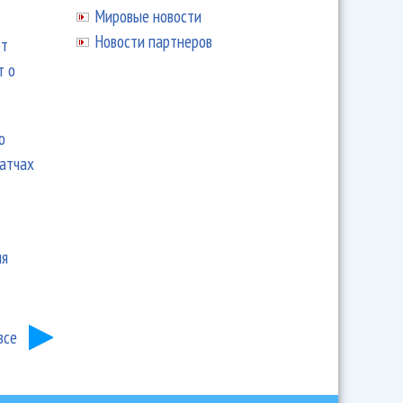
Мировые новости
Новости партнеров
ют
т о
ю
матчах
ия
все