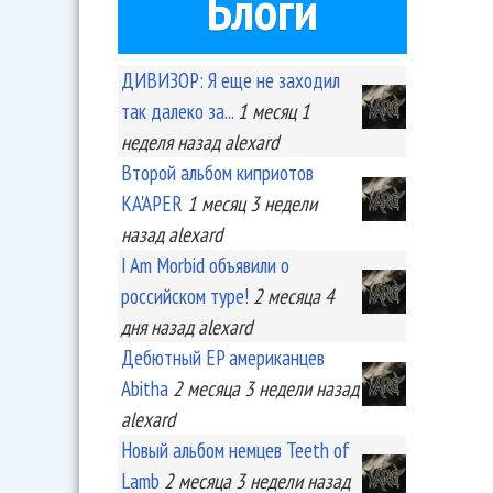
Блоги
ДИВИЗОР: Я еще не заходил
так далеко за...
1 месяц 1
неделя
назад
alexard
Второй альбом киприотов
KA'APER
1 месяц 3 недели
назад
alexard
I Am Morbid объявили о
российском туре!
2 месяца 4
дня
назад
alexard
Дебютный EP американцев
Abitha
2 месяца 3 недели
назад
alexard
Новый альбом немцев Teeth of
Lamb
2 месяца 3 недели
назад