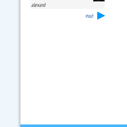
alexard
ещё