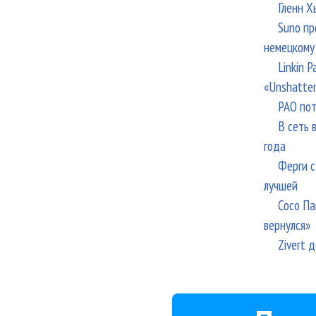
Гленн Х
Suno пр
немецкому
Linkin 
«Unshatte
РАО пот
В сеть 
года
Ферги с
лучшей
Сосо Па
вернулся»
Zivert 