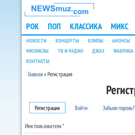
НОВОСТИ
МУЗЫКИ И
РОК
ПОП
КЛАССИКА
МИКС
Main menu
ШОУ БИЗНЕСА
НОВОСТИ
КОНЦЕРТЫ
КЛИПЫ
АНОНСЫ
Подразделы
МЮЗИКЛЫ
ТВ И РАДИО
ДЖАЗ
ФАБРИКА 
NEWSMUZ.COM
КОНТАКТЫ
Главная
»
Регистрация
Вы здесь
Регис
Регистрация
(активная вкладка)
Войти
Забыли пароль?
Имя пользователя
*