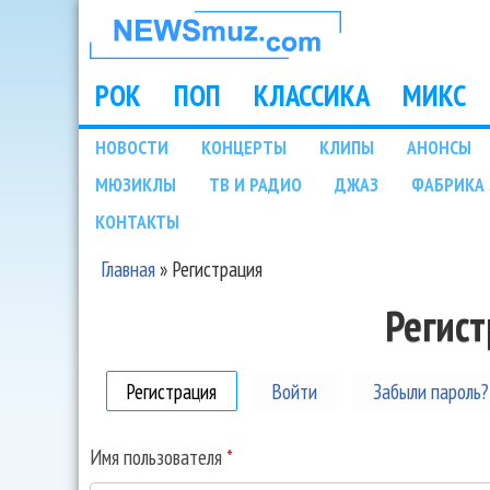
НОВОСТИ
МУЗЫКИ И
РОК
ПОП
КЛАССИКА
МИКС
Main menu
ШОУ БИЗНЕСА
НОВОСТИ
КОНЦЕРТЫ
КЛИПЫ
АНОНСЫ
Подразделы
МЮЗИКЛЫ
ТВ И РАДИО
ДЖАЗ
ФАБРИКА 
NEWSMUZ.COM
КОНТАКТЫ
Главная
»
Регистрация
Вы здесь
Регис
Регистрация
(активная вкладка)
Войти
Забыли пароль?
Имя пользователя
*