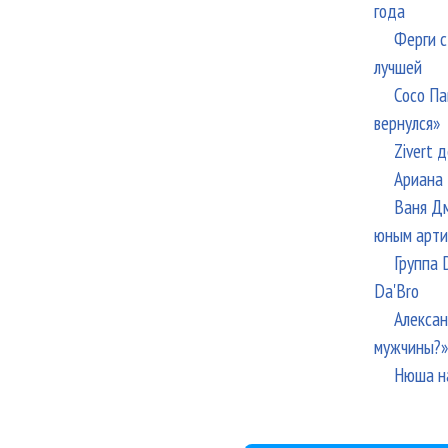
года
Ферги с
лучшей
Сосо Па
вернулся»
Zivert 
Ариана 
Ваня Дм
юным арти
Группа 
Da'Bro
Алексан
мужчины?»
Нюша н