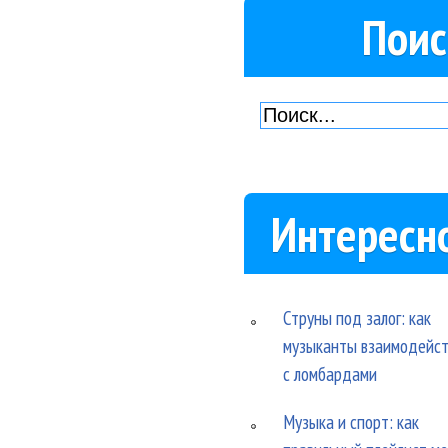
Поис
Интересн
Струны под залог: как
музыканты взаимодейс
с ломбардами
Музыка и спорт: как