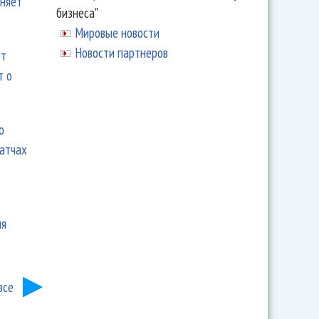
еняет
бизнеса"
Мировые новости
Новости партнеров
ют
т о
ю
матчах
ия
все