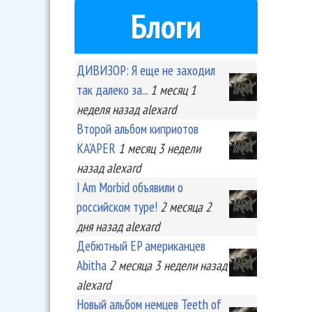
Блоги
ДИВИЗОР: Я еще не заходил
так далеко за...
1 месяц 1
неделя
назад
alexard
Второй альбом киприотов
KA'APER
1 месяц 3 недели
назад
alexard
I Am Morbid объявили о
российском туре!
2 месяца 2
дня
назад
alexard
Дебютный EP американцев
Abitha
2 месяца 3 недели
назад
alexard
Новый альбом немцев Teeth of