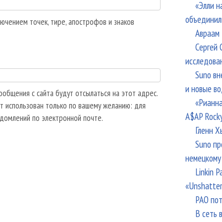
«Элли н
объединил
ючением точек, тире, апострофов и знаков
Авраам 
Сергей 
исследова
Suno вн
и новые в
общения с сайта будут отсылаться на этот адрес.
«Рианна
т использован только по вашему желанию: для
A$AP Rock
едомлений по электронной почте.
Гленн Х
Suno пр
немецкому
Linkin 
«Unshatte
РАО пот
В сеть 