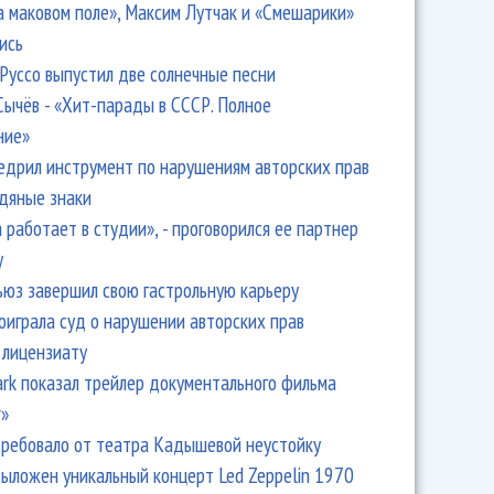
а маковом поле», Максим Лутчак и «Смешарики»
ись
Руссо выпустил две солнечные песни
Сычёв - «Хит-парады в СССР. Полное
ние»
едрил инструмент по нарушениям авторских прав
одяные знаки
 работает в студии», - проговорился ее партнер
y
ьюз завершил свою гастрольную карьеру
оиграла суд о нарушении авторских прав
 лицензиату
Park показал трейлер документального фильма
r»
ребовало от театра Кадышевой неустойку
выложен уникальный концерт Led Zeppelin 1970