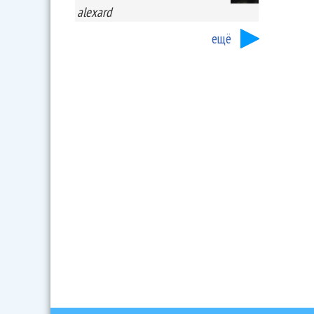
alexard
ещё