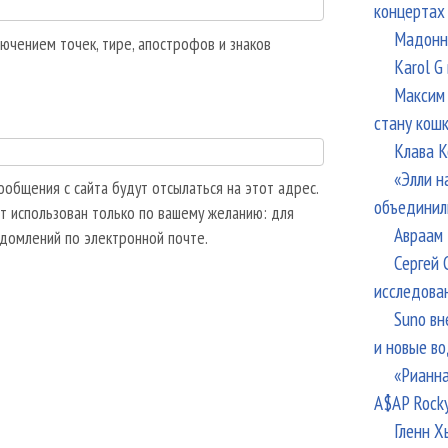
концертах
Мадонна
ючением точек, тире, апострофов и знаков
Karol G
Максим 
стану кош
Клава К
«Элли н
общения с сайта будут отсылаться на этот адрес.
объединил
т использован только по вашему желанию: для
Авраам 
едомлений по электронной почте.
Сергей 
исследова
Suno вн
и новые в
«Рианна
A$AP Rock
Гленн Х