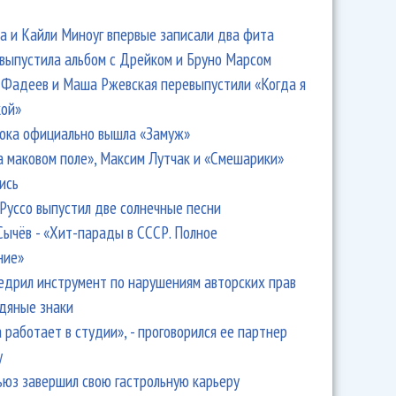
 и Кайли Миноуг впервые записали два фита
 выпустила альбом с Дрейком и Бруно Марсом
Фадеев и Маша Ржевская перевыпустили «Когда я
кой»
ока официально вышла «Замуж»
а маковом поле», Максим Лутчак и «Смешарики»
ись
Руссо выпустил две солнечные песни
Сычёв - «Хит-парады в СССР. Полное
ние»
едрил инструмент по нарушениям авторских прав
одяные знаки
 работает в студии», - проговорился ее партнер
y
ьюз завершил свою гастрольную карьеру