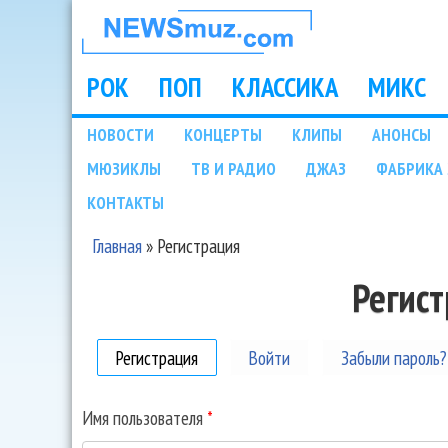
НОВОСТИ
МУЗЫКИ И
РОК
ПОП
КЛАССИКА
МИКС
Main menu
ШОУ БИЗНЕСА
НОВОСТИ
КОНЦЕРТЫ
КЛИПЫ
АНОНСЫ
Подразделы
МЮЗИКЛЫ
ТВ И РАДИО
ДЖАЗ
ФАБРИКА 
NEWSMUZ.COM
КОНТАКТЫ
Главная
»
Регистрация
Вы здесь
Регис
Регистрация
(активная вкладка)
Войти
Забыли пароль?
Имя пользователя
*