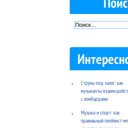
Поис
Интересн
Струны под залог: как
музыканты взаимодейс
с ломбардами
Музыка и спорт: как
правильный плейлист м