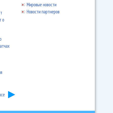
Мировые новости
Новости партнеров
ют
т о
ю
матчах
ия
все