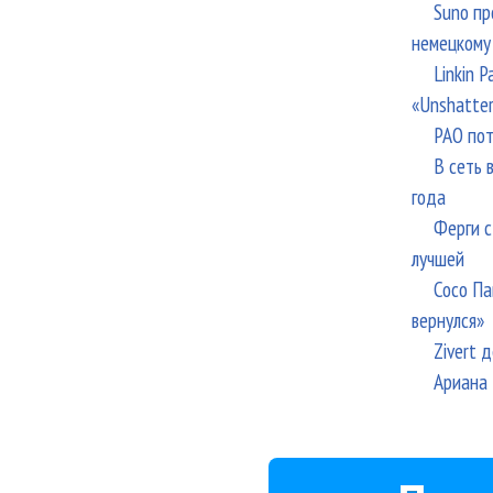
Suno пр
немецкому
Linkin 
«Unshatte
РАО пот
В сеть 
года
Ферги с
лучшей
Сосо Па
вернулся»
Zivert 
Ариана 