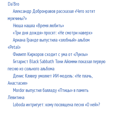
Da'Bro
Александр Добронравов рассказал «Чего хотят
мужчины?»
Нюша нашла «Время любить»
«Три дня дождя» просят: «Не смотри наверх»
Ариана Гранде выпустила «злобный» альбом
«Petal»
Филипп Киркоров сходит с ума от «Луизы»
Гитарист Black Sabbath Тони Айомми показал первую
песню из сольного альбома
Денис Клявер умоляет ИИ-модель: «Не плачь,
Анастасия»
Mordor выпустил балладу «Птицы» в память
Левитина
Loboda интригует: кому посвящена песня «О ней»?