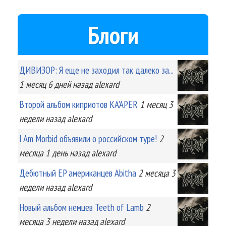
Блоги
ДИВИЗОР: Я еще не заходил так далеко за...
1 месяц 6 дней
назад
alexard
Второй альбом киприотов KA'APER
1 месяц 3
недели
назад
alexard
I Am Morbid объявили о российском туре!
2
месяца 1 день
назад
alexard
Дебютный EP американцев Abitha
2 месяца 3
недели
назад
alexard
Новый альбом немцев Teeth of Lamb
2
месяца 3 недели
назад
alexard