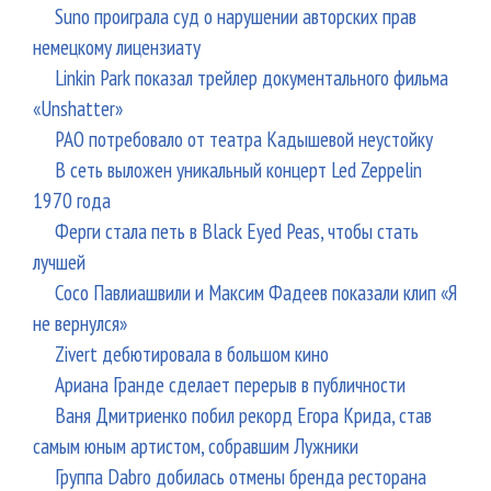
Suno проиграла суд о нарушении авторских прав
немецкому лицензиату
Linkin Park показал трейлер документального фильма
«Unshatter»
РАО потребовало от театра Кадышевой неустойку
В сеть выложен уникальный концерт Led Zeppelin
1970 года
Ферги стала петь в Black Eyed Peas, чтобы стать
лучшей
Сосо Павлиашвили и Максим Фадеев показали клип «Я
не вернулся»
Zivert дебютировала в большом кино
Ариана Гранде сделает перерыв в публичности
Ваня Дмитриенко побил рекорд Егора Крида, став
самым юным артистом, собравшим Лужники
Группа Dabro добилась отмены бренда ресторана