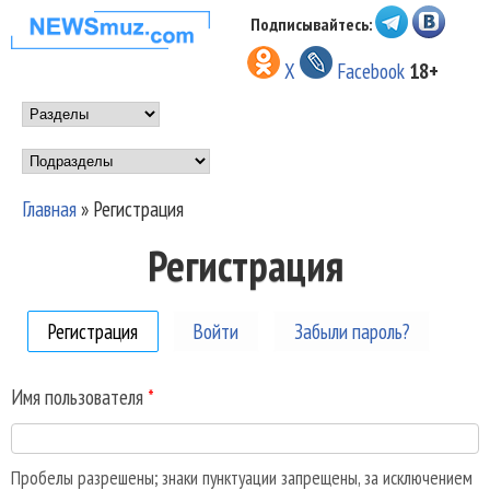
Перейти к основному
Подписывайтесь:
НОВОСТИ
содержанию
X
Facebook
18+
МУЗЫКИ И
Main menu
ШОУ БИЗНЕСА
Подразделы
NEWSMUZ.COM
Главная
»
Регистрация
Вы здесь
Регистрация
Регистрация
(активная вкладка)
Войти
Забыли пароль?
Имя пользователя
*
Пробелы разрешены; знаки пунктуации запрещены, за исключением