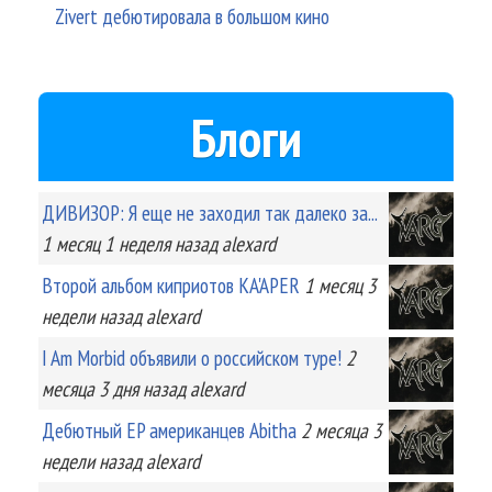
Zivert дебютировала в большом кино
Блоги
ДИВИЗОР: Я еще не заходил так далеко за...
1 месяц 1 неделя
назад
alexard
Второй альбом киприотов KA'APER
1 месяц 3
недели
назад
alexard
I Am Morbid объявили о российском туре!
2
месяца 3 дня
назад
alexard
Дебютный EP американцев Abitha
2 месяца 3
недели
назад
alexard