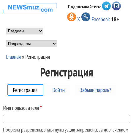
Перейти к основному
Подписывайтесь:
НОВОСТИ
содержанию
X
Facebook
18+
МУЗЫКИ И
Main menu
ШОУ БИЗНЕСА
Подразделы
NEWSMUZ.COM
Главная
»
Регистрация
Вы здесь
Регистрация
Регистрация
(активная вкладка)
Войти
Забыли пароль?
Имя пользователя
*
Пробелы разрешены; знаки пунктуации запрещены, за исключением