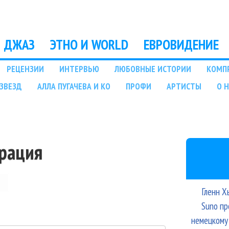
Перейти к основному
содержанию
ДЖАЗ
ЭТНО И WORLD
ЕВРОВИДЕНИЕ
РЕЦЕНЗИИ
ИНТЕРВЬЮ
ЛЮБОВНЫЕ ИСТОРИИ
КОМП
ЗВЕЗД
АЛЛА ПУГАЧЕВА И КО
ПРОФИ
АРТИСТЫ
О 
трация
Гленн Х
Suno пр
немецкому