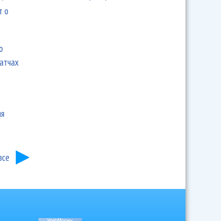
т о
ю
матчах
ия
все