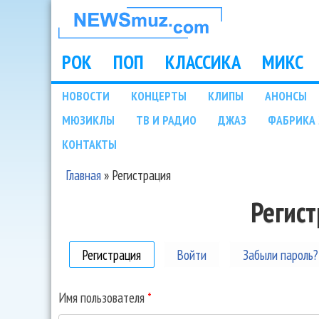
НОВОСТИ
МУЗЫКИ И
РОК
ПОП
КЛАССИКА
МИКС
Main menu
ШОУ БИЗНЕСА
НОВОСТИ
КОНЦЕРТЫ
КЛИПЫ
АНОНСЫ
Подразделы
МЮЗИКЛЫ
ТВ И РАДИО
ДЖАЗ
ФАБРИКА 
NEWSMUZ.COM
КОНТАКТЫ
Главная
»
Регистрация
Вы здесь
Регис
Регистрация
(активная вкладка)
Войти
Забыли пароль?
Имя пользователя
*