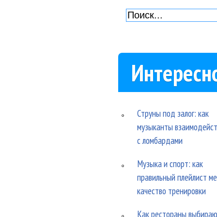
Интересн
Струны под залог: как
музыканты взаимодейс
с ломбардами
Музыка и спорт: как
правильный плейлист м
качество тренировки
Как рестораны выбира