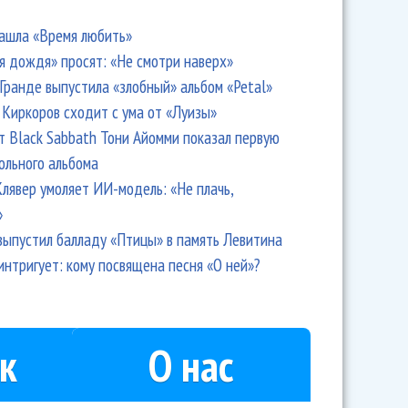
ашла «Время любить»
я дождя» просят: «Не смотри наверх»
Гранде выпустила «злобный» альбом «Petal»
Киркоров сходит с ума от «Луизы»
т Black Sabbath Тони Айомми показал первую
ольного альбома
лявер умоляет ИИ-модель: «Не плачь,
»
выпустил балладу «Птицы» в память Левитина
интригует: кому посвящена песня «О ней»?
к
О нас