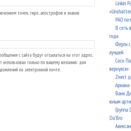
Linkin 
«Unshatte
ючением точек, тире, апострофов и знаков
РАО пот
В сеть 
года
Ферги с
лучшей
общения с сайта будут отсылаться на этот адрес.
Сосо Па
т использован только по вашему желанию: для
вернулся»
едомлений по электронной почте.
Zivert 
Ариана 
Ваня Дм
юным арти
Группа 
Da'Bro
Алексан