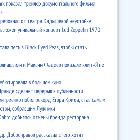
Park показал трейлер документального фильма
r»
ребовало от театра Кадышевой неустойку
выложен уникальный концерт Led Zeppelin 1970
тала петь в Black Eyed Peas, чтобы стать
влиашвили и Максим Фадеев показали клип «Я не
дебютировала в большом кино
Гранде сделает перерыв в публичности
итриенко побил рекорд Егора Крида, став самым
стом, собравшим Лужники
Dabro добилась отмены бренда ресторана
др Добронравов рассказал «Чего хотят