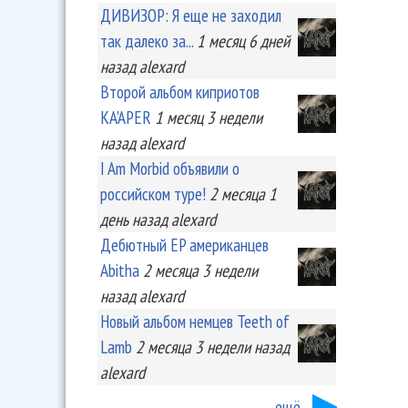
ДИВИЗОР: Я еще не заходил
так далеко за...
1 месяц 6 дней
назад
alexard
Второй альбом киприотов
KA'APER
1 месяц 3 недели
назад
alexard
I Am Morbid объявили о
российском туре!
2 месяца 1
день
назад
alexard
Дебютный EP американцев
Abitha
2 месяца 3 недели
назад
alexard
Новый альбом немцев Teeth of
Lamb
2 месяца 3 недели
назад
alexard
ещё