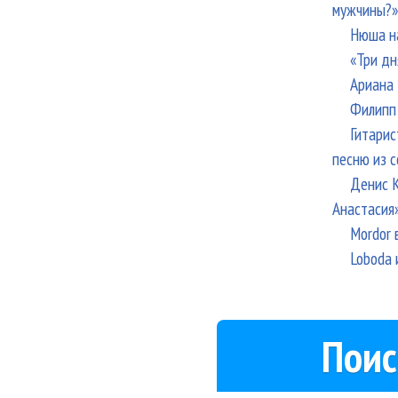
мужчины?»
Нюша н
«Три дн
Ариана 
Филипп 
Гитарис
песню из с
Денис К
Анастасия
Mordor 
Loboda 
Поис